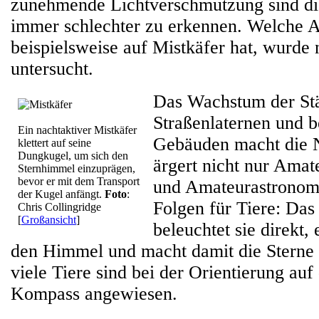
zunehmende Lichtverschmutzung sind die
immer schlechter zu erkennen. Welche 
beispielsweise auf Mistkäfer hat, wurde 
untersucht.
Das Wachstum der Stä
Straßenlaternen und b
Ein nachtaktiver Mistkäfer
Gebäuden macht die N
klettert auf seine
Dungkugel, um sich den
ärgert nicht nur Ama
Sternhimmel einzuprägen,
bevor er mit dem Transport
und Amateurastronome
der Kugel anfängt.
Foto
:
Folgen für Tiere: Das
Chris Collingridge
[
Großansicht
]
beleuchtet sie direkt, 
den Himmel und macht damit die Sterne 
viele Tiere sind bei der Orientierung auf 
Kompass angewiesen.