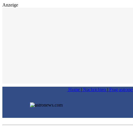
Anzeige
Home
|
Nachrichten
|
Frag astron