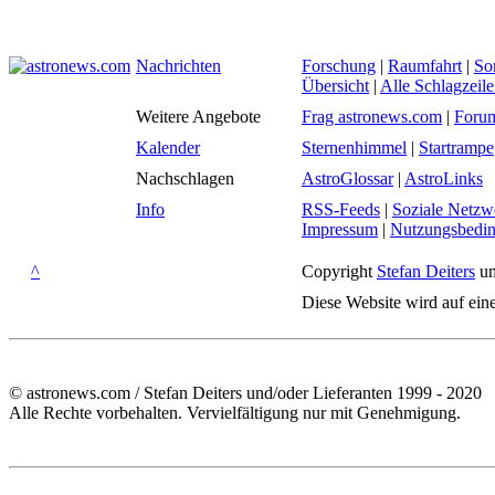
Nachrichten
Forschung
|
Raumfahrt
|
So
Übersicht
|
Alle Schlagzeil
Weitere Angebote
Frag astronews.com
|
Foru
Kalender
Sternenhimmel
|
Startrampe
Nachschlagen
AstroGlossar
|
AstroLinks
Info
RSS-Feeds
|
Soziale Netzw
Impressum
|
Nutzungsbedi
^
Copyright
Stefan Deiters
un
Diese Website wird auf ein
© astronews.com / Stefan Deiters und/oder Lieferanten 1999 - 2020
Alle Rechte vorbehalten. Vervielfältigung nur mit Genehmigung.