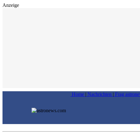
Anzeige
Home
|
Nachrichten
|
Frag astron