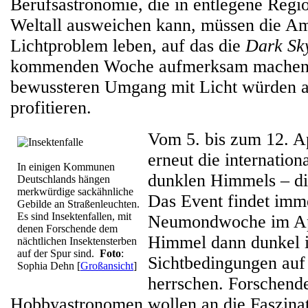
Berufsastronomie, die in entlegene Regi
Weltall ausweichen kann, müssen die A
Lichtproblem leben, auf das die
Dark Sk
kommenden Woche aufmerksam machen s
bewussteren Umgang mit Licht würden a
profitieren.
Vom 5. bis zum 12. Ap
erneut die internatio
In einigen Kommunen
dunklen Himmels – d
Deutschlands hängen
merkwürdige sackähnliche
Das Event findet imme
Gebilde an Straßenleuchten.
Es sind Insektenfallen, mit
Neumondwoche im Apri
denen Forschende dem
Himmel dann dunkel i
nächtlichen Insektensterben
auf der Spur sind.
Foto
:
Sichtbedingungen auf
Sophia Dehn
[
Großansicht
]
herrschen. Forschend
Hobbyastronomen wollen an die Faszinat