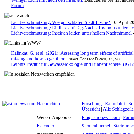
Weniger Licht hilft auch den Insekten.
Diskutieren Sie mit ander
Forum
.
Lichtverschmutzung: Wie gut schlafen Stadt-Fische?
- 6. April 2
Lichtverschmutzung: Einfluss auf Tag-Nacht-Rhythmus untersu
Lichtverschmutzung: Insekten leiden unter hellem Nachthimmel
-
Kalinkat, G. et al. (2021): Assessing long term effects of artificial
Insect Conserv Divers, 14, 260
missing and how to get there,
Leibniz-Institut für Gewässerökologie und Binnenfischerei (IGB
Nachrichten
Forschung
|
Raumfahrt
|
So
Übersicht
|
Alle Schlagzeil
Weitere Angebote
Frag astronews.com
|
Foru
Kalender
Sternenhimmel
|
Startrampe