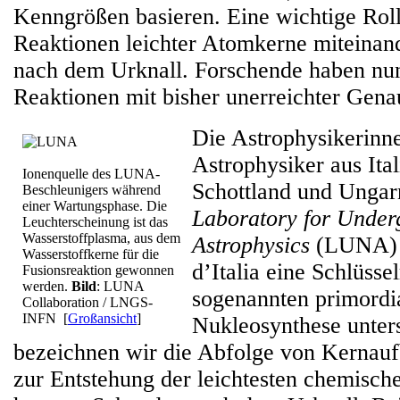
Kenngrößen basieren. Eine wichtige Rolle
Reaktionen leichter Atomkerne miteinand
nach dem Urknall. Forschende haben nun
Reaktionen mit bisher unerreichter Genau
Die Astrophysikerinn
Astrophysiker aus Ita
Ionenquelle des LUNA-
Schottland und Unga
Beschleunigers während
einer Wartungsphase. Die
Laboratory for Under
Leuchterscheinung ist das
Wasserstoffplasma, aus dem
Astrophysics
(LUNA) 
Wasserstoffkerne für die
d’Italia eine Schlüsse
Fusionsreaktion gewonnen
werden.
Bild
: LUNA
sogenannten primordi
Collaboration / LNGS-
INFN
[
Großansicht
]
Nukleosynthese unter
bezeichnen wir die Abfolge von Kernauf
zur Entstehung der leichtesten chemisch