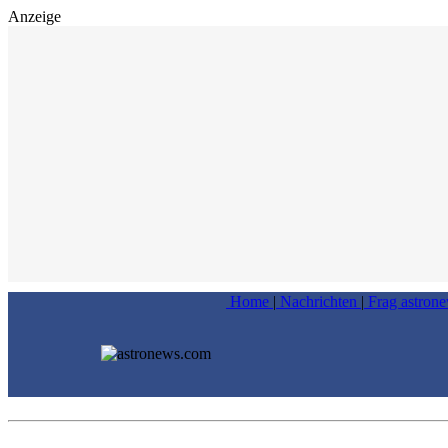
Anzeige
Home
|
Nachrichten
|
Frag astron