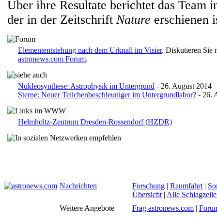
Über ihre Resultate berichtet das Team i
der in der Zeitschrift
Nature
erschienen is
Elemententstehung nach dem Urknall im Visier
. Diskutieren Sie
astronews.com Forum
.
Nukleosynthese: Astrophysik im Untergrund
- 26. August 2014
Sterne: Neuer Teilchenbeschleuniger im Untergrundlabor?
- 26. 
Helmholtz-Zentrum Dresden-Rossendorf (HZDR)
Nachrichten
Forschung
|
Raumfahrt
|
So
Übersicht
|
Alle Schlagzeil
Weitere Angebote
Frag astronews.com
|
Foru