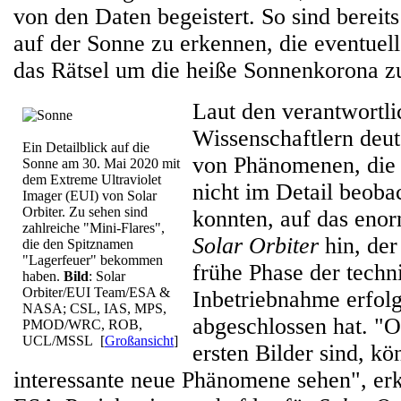
von den Daten begeistert. So sind berei
auf der Sonne zu erkennen, die eventuell
das Rätsel um die heiße Sonnenkorona zu
Laut den verantwortl
Wissenschaftlern deu
Ein Detailblick auf die
von Phänomenen, die 
Sonne am 30. Mai 2020 mit
dem Extreme Ultraviolet
nicht im Detail beoba
Imager (EUI) von Solar
Orbiter. Zu sehen sind
konnten, auf das enor
zahlreiche "Mini-Flares",
Solar Orbiter
hin, der
die den Spitznamen
"Lagerfeuer" bekommen
frühe Phase der techn
haben.
Bild
: Solar
Orbiter/EUI Team/ESA &
Inbetriebnahme erfolg
NASA; CSL, IAS, MPS,
abgeschlossen hat. "O
PMOD/WRC, ROB,
UCL/MSSL
[
Großansicht
]
ersten Bilder sind, kö
interessante neue Phänomene sehen", erk