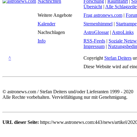
Nachrichten
Forschung
|
Raumfahrt
|
So
Übersicht
|
Alle Schlagzeil
Weitere Angebote
Frag astronews.com
|
Foru
Kalender
Sternenhimmel
|
Startrampe
Nachschlagen
AstroGlossar
|
AstroLinks
Info
RSS-Feeds
|
Soziale Netzw
Impressum
|
Nutzungsbedi
^
Copyright
Stefan Deiters
un
Diese Website wird auf ein
© astronews.com / Stefan Deiters und/oder Lieferanten 1999 - 2020
Alle Rechte vorbehalten. Vervielfältigung nur mit Genehmigung.
URL dieser Seite:
https://www.astronews.com:443/news/artikel/202