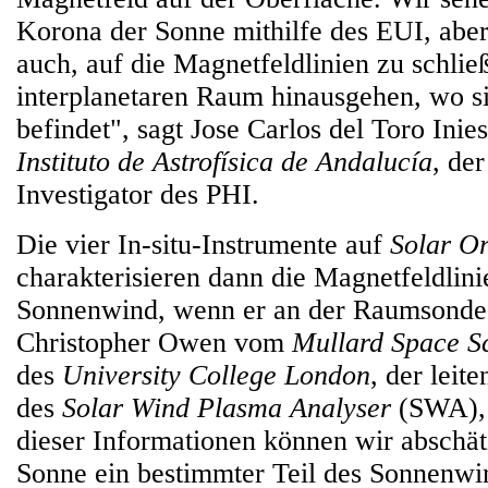
Korona der Sonne mithilfe des EUI, abe
auch, auf die Magnetfeldlinien zu schließ
interplanetaren Raum hinausgehen, wo s
befindet", sagt Jose Carlos del Toro Ini
Instituto de Astrofísica de Andalucía
, de
Investigator des PHI.
Die vier In-situ-Instrumente auf
Solar Or
charakterisieren dann die Magnetfeldlin
Sonnenwind, wenn er an der Raumsonde 
Christopher Owen vom
Mullard Space S
des
University College London
, der leit
des
Solar Wind Plasma Analyser
(SWA), 
dieser Informationen können wir abschät
Sonne ein bestimmter Teil des Sonnenwin