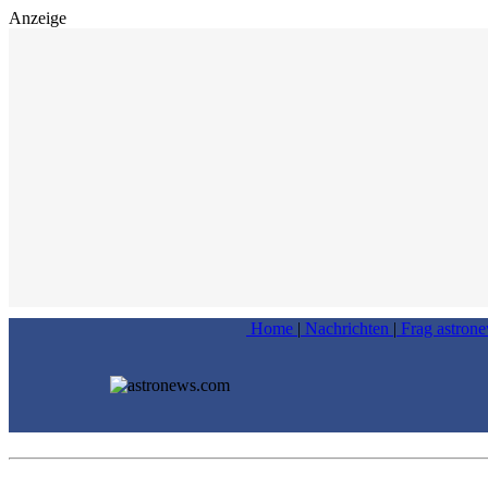
Anzeige
Home
|
Nachrichten
|
Frag astron