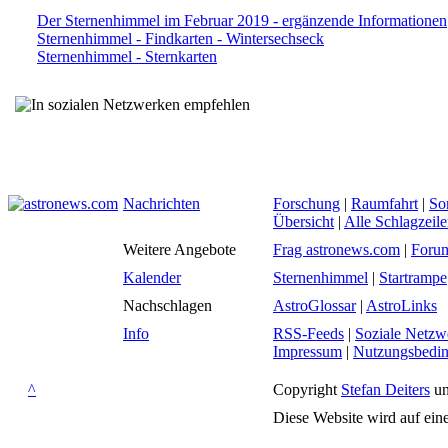
Der Sternenhimmel im Februar 2019 - ergänzende Informationen
Sternenhimmel - Findkarten - Wintersechseck
Sternenhimmel - Sternkarten
Nachrichten
Forschung
|
Raumfahrt
|
So
Übersicht
|
Alle Schlagzeil
Weitere Angebote
Frag astronews.com
|
Foru
Kalender
Sternenhimmel
|
Startrampe
Nachschlagen
AstroGlossar
|
AstroLinks
Info
RSS-Feeds
|
Soziale Netzw
Impressum
|
Nutzungsbedi
^
Copyright
Stefan Deiters
un
Diese Website wird auf ein