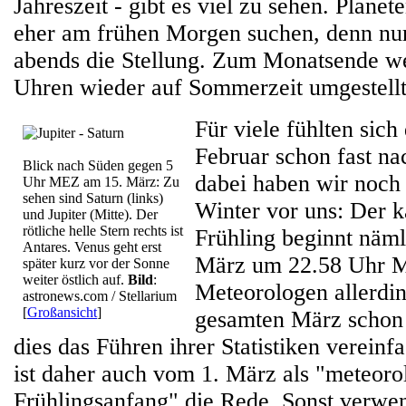
Jahreszeit - gibt es viel zu sehen. Planet
eher am frühen Morgen suchen, denn nur
abends die Stellung. Zum Monatsende w
Uhren wieder auf Sommerzeit umgestellt
Für viele fühlten sich
Februar schon fast na
Blick nach Süden gegen 5
dabei haben wir noch
Uhr MEZ am 15. März: Zu
sehen sind Saturn (links)
Winter vor uns: Der k
und Jupiter (Mitte). Der
rötliche helle Stern rechts ist
Frühling beginnt näml
Antares. Venus geht erst
März um 22.58 Uhr 
später kurz vor der Sonne
weiter östlich auf.
Bild
:
Meteorologen allerdi
astronews.com / Stellarium
[
Großansicht
]
gesamten März schon 
dies das Führen ihrer Statistiken vereinf
ist daher auch vom 1. März als "meteor
Frühlingsanfang" die Rede. Sonst verwen