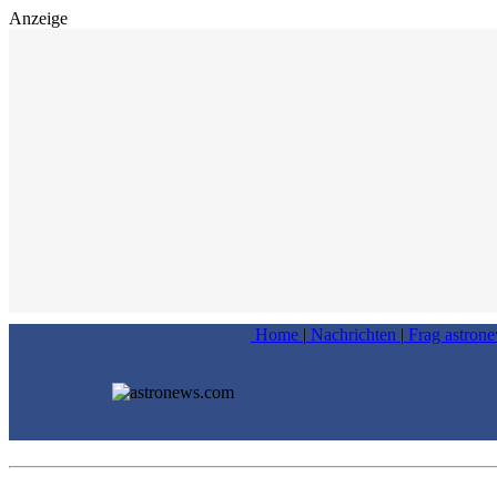
Anzeige
Home
|
Nachrichten
|
Frag astron