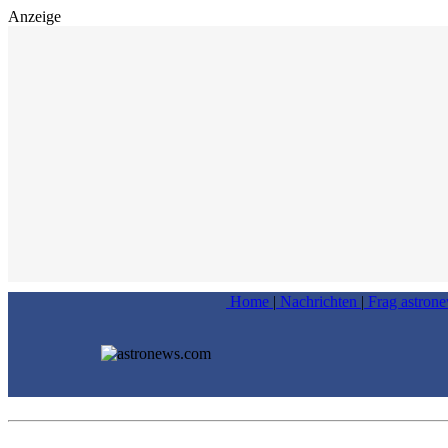
Anzeige
Home
|
Nachrichten
|
Frag astron