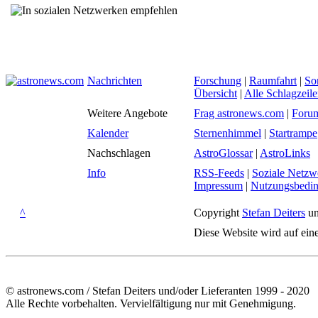
Nachrichten
Forschung
|
Raumfahrt
|
So
Übersicht
|
Alle Schlagzeil
Weitere Angebote
Frag astronews.com
|
Foru
Kalender
Sternenhimmel
|
Startrampe
Nachschlagen
AstroGlossar
|
AstroLinks
Info
RSS-Feeds
|
Soziale Netzw
Impressum
|
Nutzungsbedi
^
Copyright
Stefan Deiters
un
Diese Website wird auf ein
© astronews.com / Stefan Deiters und/oder Lieferanten 1999 - 2020
Alle Rechte vorbehalten. Vervielfältigung nur mit Genehmigung.