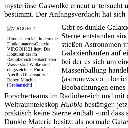
mysteriöse Gaswolke erneut untersucht 
bestimmt. Der Anfangsverdacht hat sich d
Gibt es dunkle Galaxi
Sterne entstanden sin
Himmelsbereich, in dem die
stießen Astronomen i
Dunkelmaterie-Galaxie
VIRGOHI 21 liegt: Die
Galaxienhaufen auf e
Konturen der im
Radiobereich beobachteten
bei der es sich um ein
Wasserstoff-Wolke sind
Massenballung handel
eingezeichnet.
Foto
:
Arecibo Observatory /
(astronews.com berich
Robert Minchin
[
Großansicht
]
Beobachtungen eines i
Forscherteams im Radiobereich und mit
Weltraumteleskop
Hubble
bestätigen jetz
praktisch keine Sterne enthält -und dass
Dunkle Materie besitzt als normale Gala