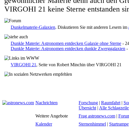
gewöhnlicher Materie denn auch den Gru
VIRGOHI 21 keine Sterne entstanden si
Dunkelmaterie-Galaxien
. Diskutieren Sie mit anderen Lesern im
Dunkle Materie: Astronomen entdecken Galaxie ohne Sterne
- 2
Dunkle Materie: Astronomen entdecken dunkle Zwerggalaxien
-
VIRGOHI 21
, Seite von Robert Minchin über VIRGOHI 21
Nachrichten
Forschung
|
Raumfahrt
|
So
Übersicht
|
Alle Schlagzeil
Weitere Angebote
Frag astronews.com
|
Foru
Kalender
Sternenhimmel
|
Startrampe