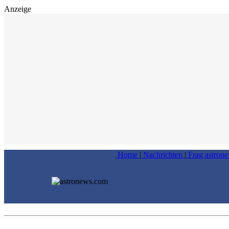
Anzeige
Home
|
Nachrichten
|
Frag astron