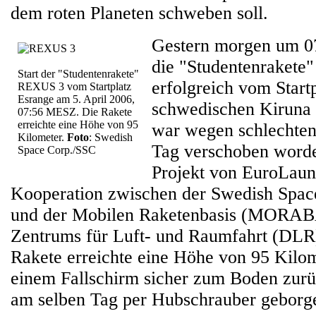
dem roten Planeten schweben soll.
Gestern morgen um 0
die "Studentenraket
Start der "Studentenrakete"
erfolgreich vom Start
REXUS 3 vom Startplatz
Esrange am 5. April 2006,
schwedischen Kiruna g
07:56 MESZ. Die Rakete
erreichte eine Höhe von 95
war wegen schlechten
Kilometer.
Foto
: Swedish
Tag verschoben word
Space Corp./SSC
Projekt von EuroLaun
Kooperation zwischen der Swedish Spac
und der Mobilen Raketenbasis (MORAB
Zentrums für Luft- und Raumfahrt (DL
Rakete erreichte eine Höhe von 95 Kilom
einem Fallschirm sicher zum Boden zur
am selben Tag per Hubschrauber geborg