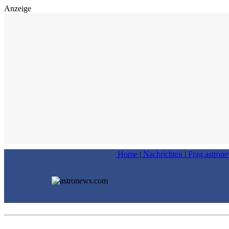
Anzeige
Home
|
Nachrichten
|
Frag astron