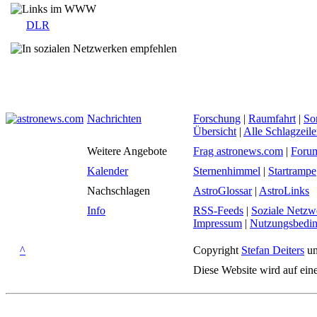
DLR
Nachrichten
Forschung
|
Raumfahrt
|
So
Übersicht
|
Alle Schlagzeil
Weitere Angebote
Frag astronews.com
|
Foru
Kalender
Sternenhimmel
|
Startrampe
Nachschlagen
AstroGlossar
|
AstroLinks
Info
RSS-Feeds
|
Soziale Netzw
Impressum
|
Nutzungsbedi
^
Copyright
Stefan Deiters
un
Diese Website wird auf ein