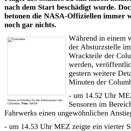
nach dem Start beschädigt wurde. Doch
betonen die NASA-Offiziellen immer wi
noch gar nichts.
Während in einem w
der Absturzstelle 
Wrackteile der Col
werden, veröffentl
gestern weitere Deta
Minuten der Columb
- um 14.52 Uhr MEZ
Trauer in Amerika für die Astronauten der
Sensoren im Bereich
Columbia.
Foto
: NASA
Fahrwerks einen ungewöhnlichen Anstie
- um 14.53 Uhr MEZ zeigte ein vierter S