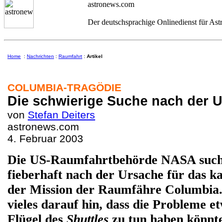
astronews.com
Der deutschsprachige Onlinedienst für As
Home
:
Nachrichten
:
Raumfahrt
:
Artikel
COLUMBIA-TRAGÖDIE
Die schwierige Suche nach der 
von
Stefan Deiters
astronews.com
4. Februar 2003
Die US-Raumfahrtbehörde NASA sucht
fieberhaft nach der Ursache für das k
der Mission der Raumfähre Columbia. 
vieles darauf hin, dass die Probleme e
Flügel des
Shuttles
zu tun haben könnte