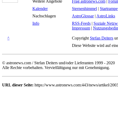
Weitere Angebote
Frag astronews.com
|
Foru
Kalender
Sternenhimmel
|
Startrampe
Nachschlagen
AstroGlossar
|
AstroLinks
Info
RSS-Feeds
|
Soziale Netzw
Impressum
|
Nutzungsbedi
^
Copyright
Stefan Deiters
un
Diese Website wird auf ein
© astronews.com / Stefan Deiters und/oder Lieferanten 1999 - 2020
Alle Rechte vorbehalten. Vervielfältigung nur mit Genehmigung.
URL dieser Seite:
https://www.astronews.com:443/news/artikel/200