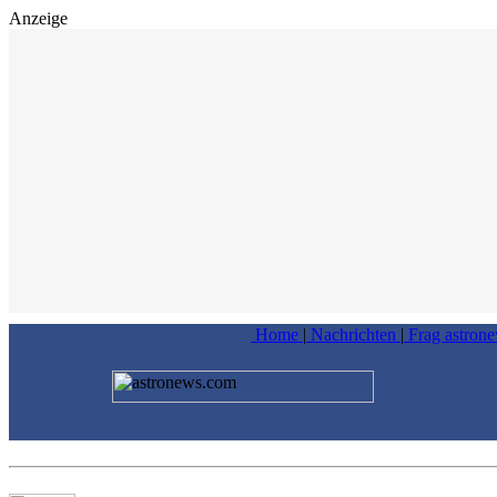
Anzeige
Home
|
Nachrichten
|
Frag astron