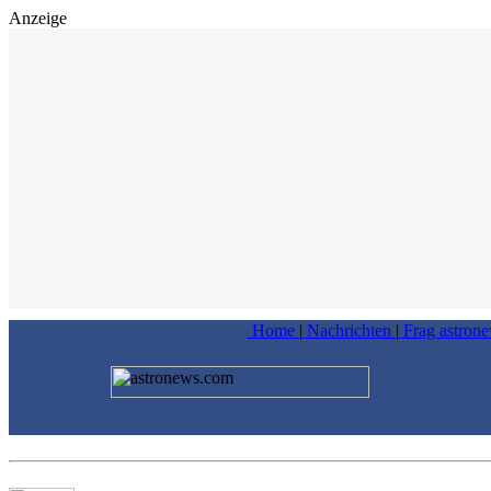
Anzeige
Home
|
Nachrichten
|
Frag astron