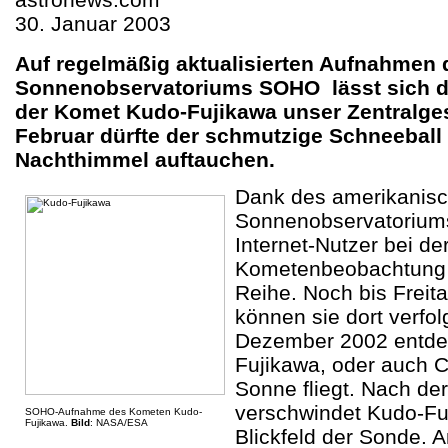
30. Januar 2003
Auf regelmäßig aktualisierten Aufnahmen 
Sonnenobservatoriums SOHO lässt sich der
der Komet Kudo-Fujikawa unser Zentralges
Februar dürfte der schmutzige Schneebal
Nachthimmel auftauchen.
Dank des amerikanisc
Sonnenobservatorium
Internet-Nutzer bei de
Kometenbeobachtung q
Reihe. Noch bis Frei
können sie dort verfol
Dezember 2002 entde
Fujikawa, oder auch 
Sonne fliegt. Nach d
verschwindet Kudo-F
SOHO-Aufnahme des Kometen Kudo-
Fujikawa.
Bild
: NASA/ESA
Blickfeld der Sonde. 