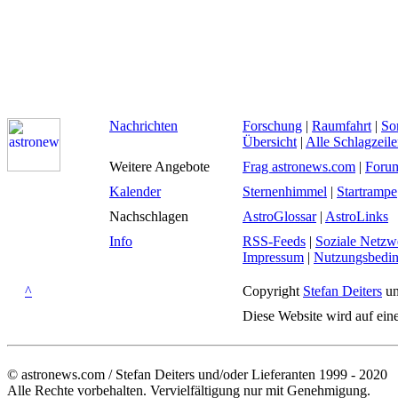
Nachrichten
Forschung
|
Raumfahrt
|
So
Übersicht
|
Alle Schlagzeil
Weitere Angebote
Frag astronews.com
|
Foru
Kalender
Sternenhimmel
|
Startrampe
Nachschlagen
AstroGlossar
|
AstroLinks
Info
RSS-Feeds
|
Soziale Netzw
Impressum
|
Nutzungsbedi
^
Copyright
Stefan Deiters
un
Diese Website wird auf ein
© astronews.com / Stefan Deiters und/oder Lieferanten 1999 - 2020
Alle Rechte vorbehalten. Vervielfältigung nur mit Genehmigung.