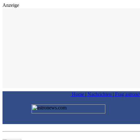
Anzeige
Home
|
Nachrichten
|
Frag astron