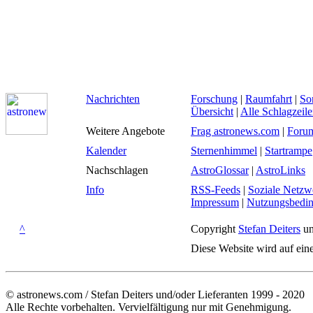
Nachrichten
Forschung
|
Raumfahrt
|
So
Übersicht
|
Alle Schlagzeil
Weitere Angebote
Frag astronews.com
|
Foru
Kalender
Sternenhimmel
|
Startrampe
Nachschlagen
AstroGlossar
|
AstroLinks
Info
RSS-Feeds
|
Soziale Netzw
Impressum
|
Nutzungsbedi
^
Copyright
Stefan Deiters
un
Diese Website wird auf ein
© astronews.com / Stefan Deiters und/oder Lieferanten 1999 - 2020
Alle Rechte vorbehalten. Vervielfältigung nur mit Genehmigung.