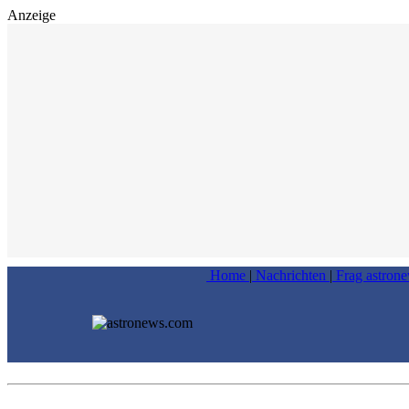
Anzeige
Home
|
Nachrichten
|
Frag astron