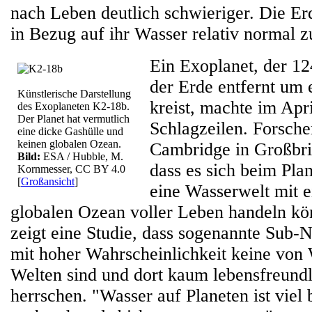
nach Leben deutlich schwieriger. Die Er
in Bezug auf ihr Wasser relativ normal z
Ein Exoplanet, der 12
der Erde entfernt um
Künstlerische Darstellung
kreist, machte im Apr
des Exoplaneten K2-18b.
Der Planet hat vermutlich
Schlagzeilen. Forsche
eine dicke Gashülle und
keinen globalen Ozean.
Cambridge in Großbrit
Bild:
ESA / Hubble, M.
dass es sich beim Pl
Kornmesser, CC BY 4.0
[
Großansicht
]
eine Wasserwelt mit e
globalen Ozean voller Leben handeln kö
zeigt eine Studie, dass sogenannte Sub
mit hoher Wahrscheinlichkeit keine von
Welten sind und dort kaum lebensfreund
herrschen. "Wasser auf Planeten ist viel 