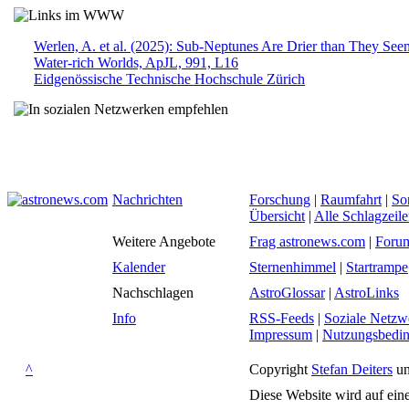
Werlen, A. et al. (2025): Sub-Neptunes Are Drier than They Seem
Water-rich Worlds, ApJL, 991, L16
Eidgenössische Technische Hochschule Zürich
Nachrichten
Forschung
|
Raumfahrt
|
So
Übersicht
|
Alle Schlagzeil
Weitere Angebote
Frag astronews.com
|
Foru
Kalender
Sternenhimmel
|
Startrampe
Nachschlagen
AstroGlossar
|
AstroLinks
Info
RSS-Feeds
|
Soziale Netzw
Impressum
|
Nutzungsbedi
^
Copyright
Stefan Deiters
un
Diese Website wird auf ein