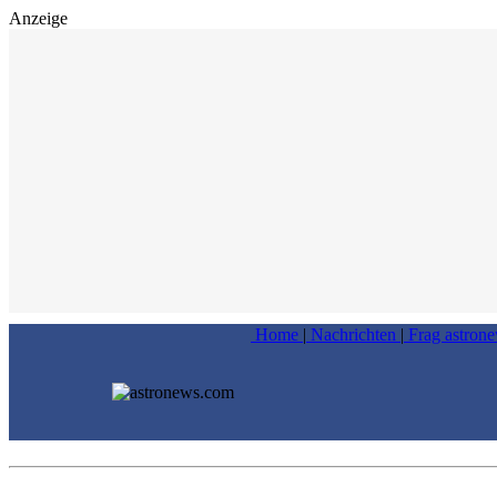
Anzeige
Home
|
Nachrichten
|
Frag astron