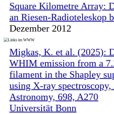
Square Kilometre Array: 
an Riesen-Radioteleskop be
Dezember 2012
Migkas, K. et al. (2025): 
WHIM emission from a 7.
filament in the Shapley su
using X-ray spectroscopy
Astronomy, 698, A270
Universität Bonn