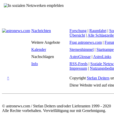
Nachrichten
Forschung
|
Raumfahrt
|
So
Übersicht
|
Alle Schlagzeil
Weitere Angebote
Frag astronews.com
|
Foru
Kalender
Sternenhimmel
|
Startrampe
Nachschlagen
AstroGlossar
|
AstroLinks
Info
RSS-Feeds
|
Soziale Netzw
Impressum
|
Nutzungsbedi
^
Copyright
Stefan Deiters
un
Diese Website wird auf ein
© astronews.com / Stefan Deiters und/oder Lieferanten 1999 - 2020
Alle Rechte vorbehalten. Vervielfältigung nur mit Genehmigung.