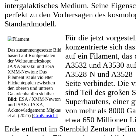
intergalaktisches Medium. Seine Eigensc
perfekt zu den Vorhersagen des kosmolo
Standardmodell.
Für die jetzt vorgestel
konzentrierte sich da
Das zusammengesetzte Bild
auf ein Filament, das
basiert auf Röntgendaten
der Weltraumteleskope
A3532 und A3530 auf 
JAXA Suzaku und ESA
XMM-Newton: Das
A3528-N und A3528-S
Filament ist als violetter
Seite verbindet. Die 
Flickenteppich zwischen
den oberen und unteren
sind Teil des großen 
Galaxienhaufen sichtbar.
Bild:
ESA / XMM-Newton
Superhaufens, einer
und ISAS / JAXA,
von mehr als 8000 Gal
Acknowledgement: Migkas
et al. (2025)
[
Großansicht
]
etwa 650 Millionen Li
Erde entfernt im Sternbild Zentaur befi