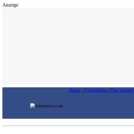
Anzeige
Home
|
Nachrichten
|
Frag astron