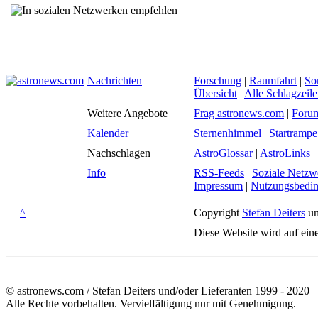
Nachrichten
Forschung
|
Raumfahrt
|
So
Übersicht
|
Alle Schlagzeil
Weitere Angebote
Frag astronews.com
|
Foru
Kalender
Sternenhimmel
|
Startrampe
Nachschlagen
AstroGlossar
|
AstroLinks
Info
RSS-Feeds
|
Soziale Netzw
Impressum
|
Nutzungsbedi
^
Copyright
Stefan Deiters
un
Diese Website wird auf ein
© astronews.com / Stefan Deiters und/oder Lieferanten 1999 - 2020
Alle Rechte vorbehalten. Vervielfältigung nur mit Genehmigung.