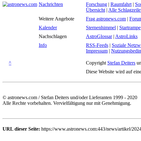
Nachrichten
Forschung
|
Raumfahrt
|
So
Übersicht
|
Alle Schlagzeil
Weitere Angebote
Frag astronews.com
|
Foru
Kalender
Sternenhimmel
|
Startrampe
Nachschlagen
AstroGlossar
|
AstroLinks
Info
RSS-Feeds
|
Soziale Netzw
Impressum
|
Nutzungsbedi
^
Copyright
Stefan Deiters
un
Diese Website wird auf ein
© astronews.com / Stefan Deiters und/oder Lieferanten 1999 - 2020
Alle Rechte vorbehalten. Vervielfältigung nur mit Genehmigung.
URL dieser Seite:
https://www.astronews.com:443/news/artikel/202