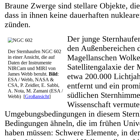
Braune Zwerge sind stellare Objekte, di
dass in ihnen keine dauerhaften nuklear
zünden.
Der junge Sternhaufe
den Außenbereichen d
Der Sternhaufen NGC 602
Magellanschen Wolke,
in einer Ansicht, die auf
Daten der Instrumente
Satellitengalaxie der 
NIRCam und MIRI von
James Webb beruht.
Bild
:
etwa 200.000 Lichtja
ESA / Webb, NASA &
entfernt und ein prom
CSA, P. Zeidler, E. Sabbi,
A. Nota, M. Zamani (ESA /
südlichen Sternhimmel
Webb)
[
Großansicht
]
Wissenschaft vermutet
Umgebungsbedingungen in diesem Stern
Bedingungen ähneln, die im frühen Univ
haben müssen: Schwere Elemente, in der