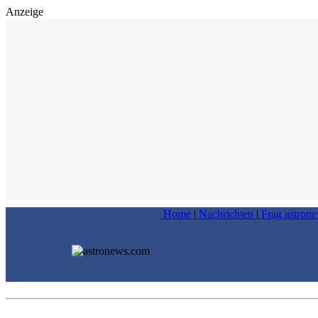
Anzeige
Home
|
Nachrichten
|
Frag astron