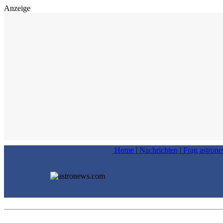
Anzeige
Home
|
Nachrichten
|
Frag astron