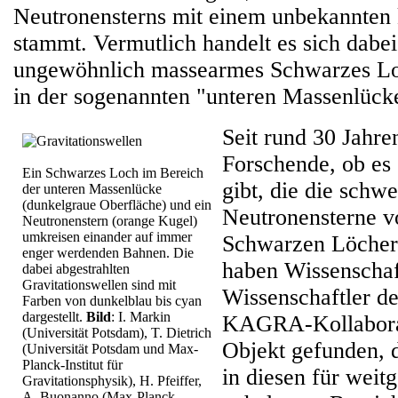
Neutronensterns mit einem unbekannten
stammt. Vermutlich handelt es sich dabe
ungewöhnlich massearmes Schwarzes Loc
in der sogenannten "unteren Massenlücke
Seit rund 30 Jahre
Forschende, ob es
Ein Schwarzes Loch im Bereich
gibt, die die schwe
der unteren Massenlücke
(dunkelgraue Oberfläche) und ein
Neutronensterne vo
Neutronenstern (orange Kugel)
umkreisen einander auf immer
Schwarzen Löcher
enger werdenden Bahnen. Die
haben Wissenschaf
dabei abgestrahlten
Gravitationswellen sind mit
Wissenschaftler d
Farben von dunkelblau bis cyan
dargestellt.
Bild
: I. Markin
KAGRA-Kollaborat
(Universität Potsdam), T. Dietrich
Objekt gefunden, 
(Universität Potsdam und Max-
Planck-Institut für
in diesen für weit
Gravitationsphysik), H. Pfeiffer,
A. Buonanno (Max-Planck-