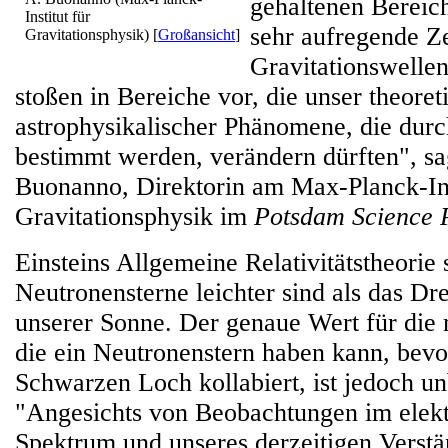
gehaltenen Bereich 
Institut für
sehr aufregende Ze
Gravitationsphysik)
[
Großansicht
]
Gravitationswelle
stoßen in Bereiche vor, die unser theoret
astrophysikalischer Phänomene, die durc
bestimmt werden, verändern dürften", sa
Buonanno, Direktorin am Max-Planck-Ins
Gravitationsphysik im
Potsdam Science 
Einsteins Allgemeine Relativitätstheorie 
Neutronensterne leichter sind als das Dr
unserer Sonne. Der genaue Wert für die
die ein Neutronenstern haben kann, bevo
Schwarzen Loch kollabiert, ist jedoch u
"Angesichts von Beobachtungen im elek
Spektrum und unseres derzeitigen Verstä