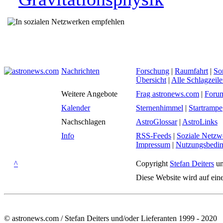
Nachrichten
Forschung
|
Raumfahrt
|
So
Übersicht
|
Alle Schlagzeil
Weitere Angebote
Frag astronews.com
|
Foru
Kalender
Sternenhimmel
|
Startrampe
Nachschlagen
AstroGlossar
|
AstroLinks
Info
RSS-Feeds
|
Soziale Netzw
Impressum
|
Nutzungsbedi
^
Copyright
Stefan Deiters
un
Diese Website wird auf ein
© astronews.com / Stefan Deiters und/oder Lieferanten 1999 - 2020