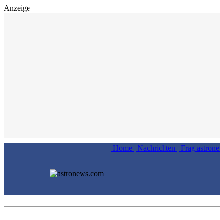
Anzeige
Home
|
Nachrichten
|
Frag astron