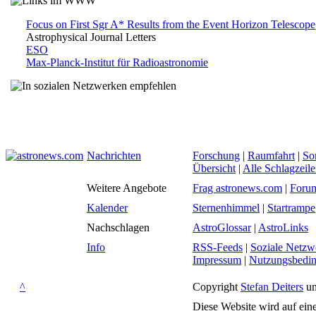
Focus on First Sgr A* Results from the Event Horizon Telescope
Astrophysical Journal Letters
ESO
Max-Planck-Institut für Radioastronomie
Nachrichten
Forschung
|
Raumfahrt
|
So
Übersicht
|
Alle Schlagzeil
Weitere Angebote
Frag astronews.com
|
Foru
Kalender
Sternenhimmel
|
Startrampe
Nachschlagen
AstroGlossar
|
AstroLinks
Info
RSS-Feeds
|
Soziale Netzw
Impressum
|
Nutzungsbedi
^
Copyright
Stefan Deiters
un
Diese Website wird auf ein