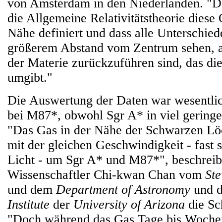
von Amsterdam in den Niederlanden. "Da
die Allgemeine Relativitätstheorie diese
Nähe definiert und dass alle Unterschiede
größerem Abstand vom Zentrum sehen, a
der Materie zurückzuführen sind, das d
umgibt."
Die Auswertung der Daten war wesentlic
bei M87*, obwohl Sgr A* in viel geringe
"Das Gas in der Nähe der Schwarzen Lö
mit der gleichen Geschwindigkeit - fast 
Licht - um Sgr A* und M87*", beschreib
Wissenschaftler Chi-kwan Chan vom
St
und dem
Department of Astronomy
und 
Institute
der
University of Arizona
die Sc
"Doch während das Gas Tage bis Wochen