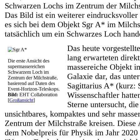
Schwarzen Lochs im Zentrum der Milchst
Das Bild ist ein weiterer eindrucksvoller
es sich bei dem Objekt Sgr A* im Milch
tatsächlich um ein Schwarzes Loch hande
Das heute vorgestellte
lang erwarteten direk
Die erste Ansicht des
massereiche Objekt i
supermassereichen
Schwarzem Loch im
Galaxie dar, das unt
Zentrum der Milchstraße,
basierend auf Daten des
Sagittarius A* (kurz: 
Event-Horizon-Teleskops.
Wissenschaftler hatte
Bild:
EHT Collaboration
[
Großansicht
]
Sterne untersucht, di
unsichtbares, kompaktes und sehr masse
Zentrum der Milchstraße kreisen. Diese 
dem Nobelpreis für Physik im Jahr 2020 