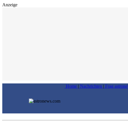
Anzeige
Home
|
Nachrichten
|
Frag astron