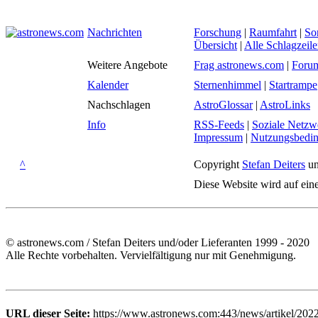
Nachrichten
Forschung
|
Raumfahrt
|
So
Übersicht
|
Alle Schlagzeil
Weitere Angebote
Frag astronews.com
|
Foru
Kalender
Sternenhimmel
|
Startrampe
Nachschlagen
AstroGlossar
|
AstroLinks
Info
RSS-Feeds
|
Soziale Netzw
Impressum
|
Nutzungsbedi
^
Copyright
Stefan Deiters
un
Diese Website wird auf ein
© astronews.com / Stefan Deiters und/oder Lieferanten 1999 - 2020
Alle Rechte vorbehalten. Vervielfältigung nur mit Genehmigung.
URL dieser Seite:
https://www.astronews.com:443/news/artikel/202