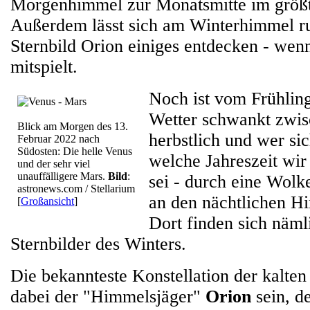
Morgenhimmel zur Monatsmitte im größ
Außerdem lässt sich am Winterhimmel r
Sternbild Orion einiges entdecken - wen
mitspielt.
Noch ist vom Frühlin
Wetter schwankt zwis
Blick am Morgen des 13.
herbstlich und wer sich
Februar 2022 nach
Südosten: Die helle Venus
welche Jahreszeit wi
und der sehr viel
unauffälligere Mars.
Bild
:
sei - durch eine Wolk
astronews.com / Stellarium
an den nächtlichen H
[
Großansicht
]
Dort finden sich näml
Sternbilder des Winters.
Die bekannteste Konstellation der kalten 
dabei der "Himmelsjäger"
Orion
sein, d