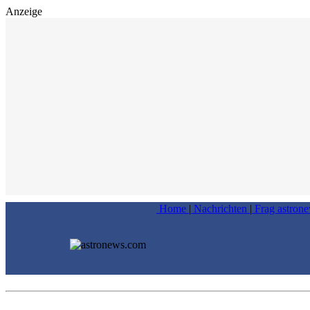
Anzeige
Home
|
Nachrichten
|
Frag astron