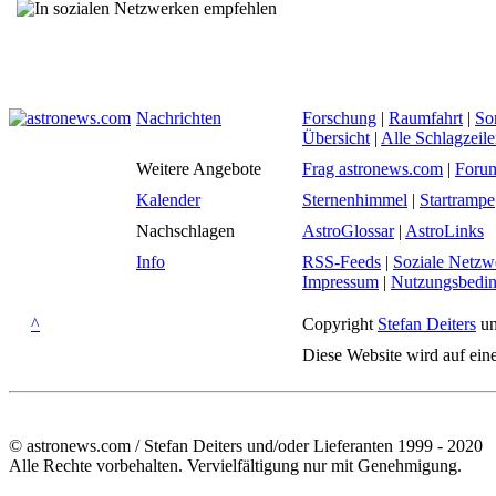
Nachrichten
Forschung
|
Raumfahrt
|
So
Übersicht
|
Alle Schlagzeil
Weitere Angebote
Frag astronews.com
|
Foru
Kalender
Sternenhimmel
|
Startrampe
Nachschlagen
AstroGlossar
|
AstroLinks
Info
RSS-Feeds
|
Soziale Netzw
Impressum
|
Nutzungsbedi
^
Copyright
Stefan Deiters
un
Diese Website wird auf ein
© astronews.com / Stefan Deiters und/oder Lieferanten 1999 - 2020
Alle Rechte vorbehalten. Vervielfältigung nur mit Genehmigung.