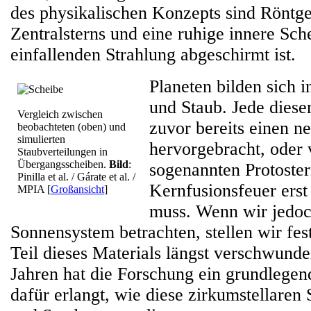
des physikalischen Konzepts sind Röntg
Zentralsterns und eine ruhige innere Sch
einfallenden Strahlung abgeschirmt ist.
Planeten bilden sich 
und Staub. Jede diese
Vergleich zwischen
zuvor bereits einen n
beobachteten (oben) und
simulierten
hervorgebracht, oder 
Staubverteilungen in
Übergangsscheiben.
Bild
:
sogenannten Protoster
Pinilla et al. / Gárate et al. /
Kernfusionsfeuer erst
MPIA
[
Großansicht
]
muss. Wenn wir jedoc
Sonnensystem betrachten, stellen wir fest
Teil dieses Materials längst verschwunden
Jahren hat die Forschung ein grundlegen
dafür erlangt, wie diese zirkumstellaren