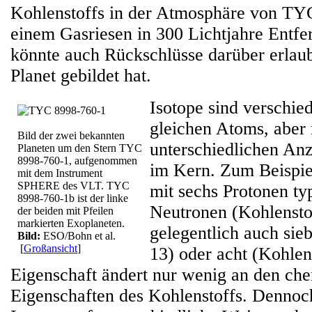
Kohlenstoffs in der Atmosphäre von TY
einem Gasriesen in 300 Lichtjahre Entfe
könnte auch Rückschlüsse darüber erlaub
Planet gebildet hat.
Isotope sind verschi
gleichen Atoms, aber 
Bild der zwei bekannten
unterschiedlichen An
Planeten um den Stern TYC
8998-760-1, aufgenommen
im Kern. Zum Beispie
mit dem Instrument
SPHERE des VLT. TYC
mit sechs Protonen ty
8998-760-1b ist der linke
Neutronen (Kohlensto
der beiden mit Pfeilen
markierten Exoplaneten.
gelegentlich auch sie
Bild:
ESO/Bohn et al.
[
Großansicht
]
13) oder acht (Kohlen
Eigenschaft ändert nur wenig an den ch
Eigenschaften des Kohlenstoffs. Dennoch