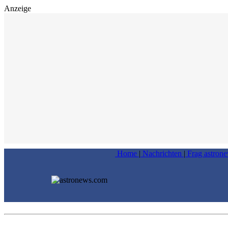
Anzeige
Home
|
Nachrichten
|
Frag astron