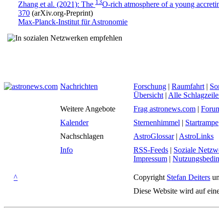
13
Zhang et al. (2021): The
O-rich atmosphere of a young accretin
370
(arXiv.org-Preprint)
Max-Planck-Institut für Astronomie
Nachrichten
Forschung
|
Raumfahrt
|
So
Übersicht
|
Alle Schlagzeil
Weitere Angebote
Frag astronews.com
|
Foru
Kalender
Sternenhimmel
|
Startrampe
Nachschlagen
AstroGlossar
|
AstroLinks
Info
RSS-Feeds
|
Soziale Netzw
Impressum
|
Nutzungsbedi
^
Copyright
Stefan Deiters
un
Diese Website wird auf ein