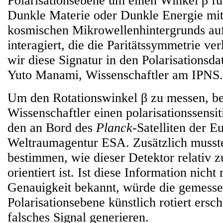
Polarisationsebene um einen Winkel β f
Dunkle Materie oder Dunkle Energie mit
kosmischen Mikrowellenhintergrunds auf
interagiert, die die Paritätssymmetrie ve
wir diese Signatur in den Polarisationsda
Yuto Manami, Wissenschaftler am IPNS.
Um den Rotationswinkel β zu messen, be
Wissenschaftler einen polarisationssensi
den an Bord des
Planck
-Satelliten der E
Weltraumagentur ESA. Zusätzlich musst
bestimmen, wie dieser Detektor relativ
orientiert ist. Ist diese Information nicht
Genauigkeit bekannt, würde die gemess
Polarisationsebene künstlich rotiert ersc
falsches Signal generieren.