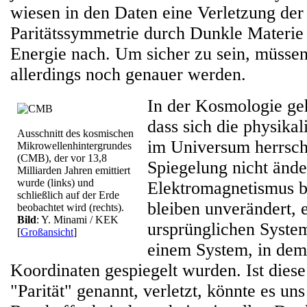
wiesen in den Daten eine Verletzung der
Paritätssymmetrie durch Dunkle Materie
Energie nach. Um sicher zu sein, müsse
allerdings noch genauer werden.
In der Kosmologie ge
dass sich die physikal
Ausschnitt des kosmischen
im Universum herrsche
Mikrowellenhintergrundes
(CMB), der vor 13,8
Spiegelung nicht ände
Milliarden Jahren emittiert
wurde (links) und
Elektromagnetismus b
schließlich auf der Erde
bleiben unverändert, 
beobachtet wird (rechts).
Bild
: Y. Minami / KEK
ursprünglichen System
[
Großansicht
]
einem System, in dem
Koordinaten gespiegelt wurden. Ist dies
"Parität" genannt, verletzt, könnte es uns