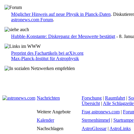
Möglicher Hinweis auf neue Physik in Planck-Daten
. Diskutiere
astronews.com Forum
.
Hubble-Konstante: Diskrepanz der Messwerte bestätigt
- 8. Janu
Preprint des Fachartikels bei arXiv.org
Max-Planck-Institut für Astrophysik
Nachrichten
Forschung
|
Raumfahrt
|
So
Übersicht
|
Alle Schlagzeil
Weitere Angebote
Frag astronews.com
|
Foru
Kalender
Sternenhimmel
|
Startrampe
Nachschlagen
AstroGlossar
|
AstroLinks