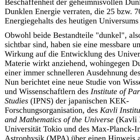
Beschaffenheit der geheimnisvollen Dun
Dunklen Energie verraten, die 25 bzw. 7
Energiegehalts des heutigen Universum
Obwohl beide Bestandteile "dunkel", also
sichtbar sind, haben sie eine messbare u
Wirkung auf die Entwicklung des Unive
Materie wirkt anziehend, wohingegen D
einer immer schnelleren Ausdehnung des
Nun berichtet eine neue Studie von Wiss
und Wissenschaftlern des
Institute of Pa
Studies
(IPNS) der japanischen KEK-
Forschungsorganisation, des
Kavli Instit
and Mathematics of the Universe
(Kavli
Universität Tokio und des Max-Planck-Ins
Astrophysik (MPA) über einen Hinweis a