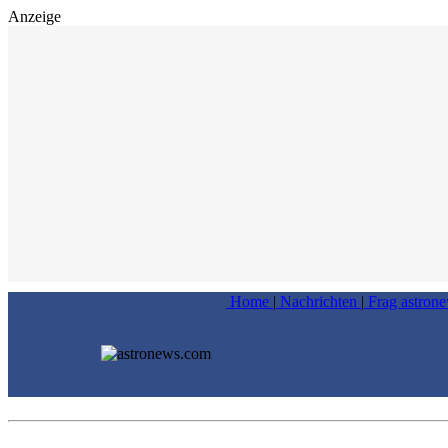
Anzeige
Home
|
Nachrichten
|
Frag astron