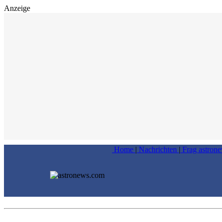
Anzeige
Home
|
Nachrichten
|
Frag astron