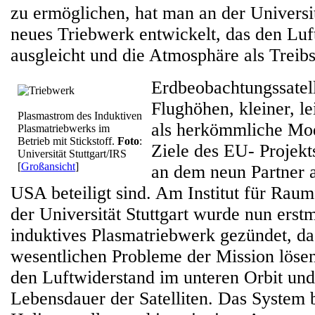
zu ermöglichen, hat man an der Universit
neues Triebwerk entwickelt, das den Luf
ausgleicht und die Atmosphäre als Treibst
Erdbeobachtungssatell
Flughöhen, kleiner, le
Plasmastrom des Induktiven
als herkömmliche Mode
Plasmatriebwerks im
Betrieb mit Stickstoff.
Foto
:
Ziele des EU- Proje
Universität Stuttgart/IRS
[
Großansicht
]
an dem neun Partner 
USA beteiligt sind. Am Institut für Rau
der Universität Stuttgart wurde nun erstm
induktives Plasmatriebwerk gezündet, da
wesentlichen Probleme der Mission lösen 
den Luftwiderstand im unteren Orbit und
Lebensdauer der Satelliten. Das System b