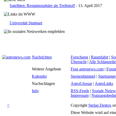
Satelliten: Restatmosphäre als Treibstoff
- 13. April 2017
Universität Stuttgart
Nachrichten
Forschung
|
Raumfahrt
|
So
Übersicht
|
Alle Schlagzeil
Weitere Angebote
Frag astronews.com
|
Foru
Kalender
Sternenhimmel
|
Startrampe
Nachschlagen
AstroGlossar
|
AstroLinks
Info
RSS-Feeds
|
Soziale Netzw
Impressum
|
Nutzungsbedi
^
Copyright
Stefan Deiters
un
Diese Website wird auf ein