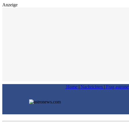
Anzeige
Home
|
Nachrichten
|
Frag astron