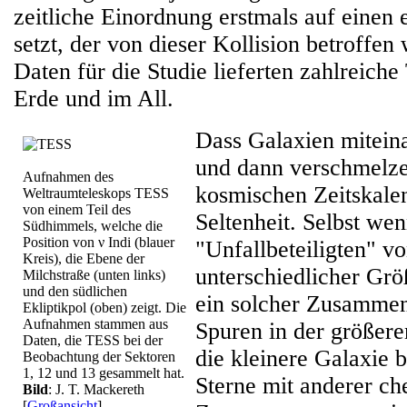
zeitliche Einordnung erstmals auf einen 
setzt, der von dieser Kollision betroffen
Daten für die Studie lieferten zahlreiche
Erde und im All.
Dass Galaxien miteina
und dann verschmelzen
Aufnahmen des
kosmischen Zeitskale
Weltraumteleskops TESS
von einem Teil des
Seltenheit. Selbst we
Südhimmels, welche die
Position von ν Indi (blauer
"Unfallbeteiligten" vo
Kreis), die Ebene der
unterschiedlicher Größ
Milchstraße (unten links)
und den südlichen
ein solcher Zusammen
Ekliptikpol (oben) zeigt. Die
Aufnahmen stammen aus
Spuren in der größere
Daten, die TESS bei der
die kleinere Galaxie 
Beobachtung der Sektoren
1, 12 und 13 gesammelt hat.
Sterne mit anderer c
Bild
: J. T. Mackereth
[
Großansicht
]