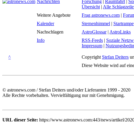
Nachrichten
Forschung
|
Raumfahrt
|
So
Übersicht
|
Alle Schlagzeil
Weitere Angebote
Frag astronews.com
|
Foru
Kalender
Sternenhimmel
|
Startrampe
Nachschlagen
AstroGlossar
|
AstroLinks
Info
RSS-Feeds
|
Soziale Netzw
Impressum
|
Nutzungsbedi
^
Copyright
Stefan Deiters
un
Diese Website wird auf ein
© astronews.com / Stefan Deiters und/oder Lieferanten 1999 - 2020
Alle Rechte vorbehalten. Vervielfältigung nur mit Genehmigung.
URL dieser Seite:
https://www.astronews.com:443/news/artikel/202