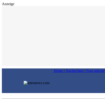
Anzeige
Home
|
Nachrichten
|
Frag astron