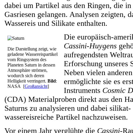
dabei um Partikel aus den Ringen, die i
Gasriesen gelangen. Analysen zeigten, d
Wassereis und Silikate enthalten.
Die europäisch-ameri
Cassini-Huygens
gehö
Die Darstellung zeigt, wie
aufregendsten Weltra
geladene Wassereispartikel
vom Ringsystem des
Erforschung unseres 
Planeten Saturn in dessen
Atmosphäre strömen,
Neben vielen andere
wodurch sich deren
ermöglichte sie es ers
Helligkeit verringert.
Bild
:
NASA
[
Großansicht
]
Instruments
Cosmic D
(CDA) Materialproben direkt aus den Ha
Saturns zu analysieren und dabei silikat-
wassereisreiche Partikel nachzuweisen.
Vor einem Jahr verglühte die
Cassini
-Ra