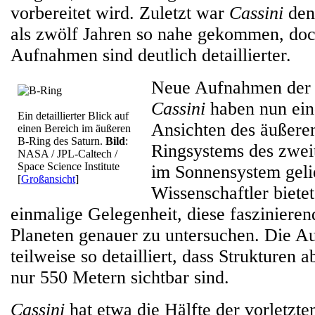
vorbereitet wird. Zuletzt war
Cassini
den
als zwölf Jahren so nahe gekommen, doc
Aufnahmen sind deutlich detaillierter.
Neue Aufnahmen der 
Cassini
haben nun ein
Ein detaillierter Blick auf
Ansichten des äußeren
einen Bereich im äußeren
B-Ring des Saturn.
Bild
:
Ringsystems des zwei
NASA / JPL-Caltech /
Space Science Institute
im Sonnensystem gelie
[
Großansicht
]
Wissenschaftler bietet
einmalige Gelegenheit, diese fasziniere
Planeten genauer zu untersuchen. Die A
teilweise so detailliert, dass Strukturen 
nur 550 Metern sichtbar sind.
Cassini
hat etwa die Hälfte der vorletzt