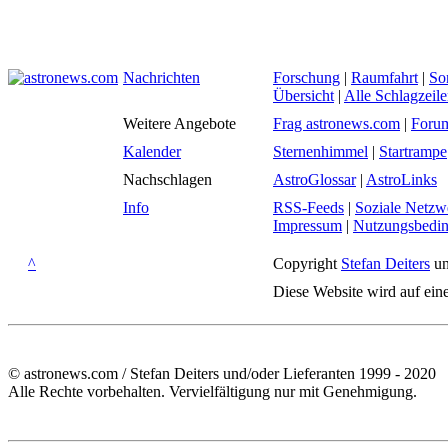
Nachrichten
Forschung
|
Raumfahrt
|
So
Übersicht
|
Alle Schlagzeil
Weitere Angebote
Frag astronews.com
|
Foru
Kalender
Sternenhimmel
|
Startrampe
Nachschlagen
AstroGlossar
|
AstroLinks
Info
RSS-Feeds
|
Soziale Netzw
Impressum
|
Nutzungsbedi
^
Copyright
Stefan Deiters
un
Diese Website wird auf ein
© astronews.com / Stefan Deiters und/oder Lieferanten 1999 - 2020
Alle Rechte vorbehalten. Vervielfältigung nur mit Genehmigung.