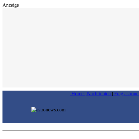
Anzeige
Home
|
Nachrichten
|
Frag astron