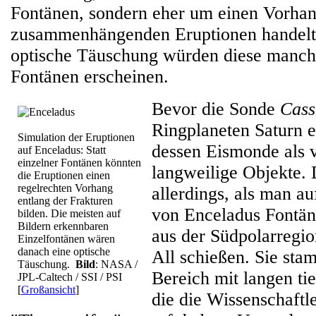
Fontänen, sondern eher um einen Vorhan
zusammenhängenden Eruptionen handelt.
optische Täuschung würden diese manch
Fontänen erscheinen.
Bevor die Sonde
Cass
Ringplaneten Saturn e
Simulation der Eruptionen
dessen Eismonde als 
auf Enceladus: Statt
einzelner Fontänen könnten
langweilige Objekte. 
die Eruptionen einen
regelrechten Vorhang
allerdings, als man a
entlang der Frakturen
von Enceladus Fontän
bilden. Die meisten auf
Bildern erkennbaren
aus der Südpolarregi
Einzelfontänen wären
danach eine optische
All schießen. Sie sta
Täuschung.
Bild
: NASA /
Bereich mit langen ti
JPL-Caltech / SSI / PSI
[
Großansicht
]
die die Wissenschaftl