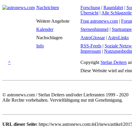
Nachrichten
Forschung
|
Raumfahrt
|
So
Übersicht
|
Alle Schlagzeil
Weitere Angebote
Frag astronews.com
|
Foru
Kalender
Sternenhimmel
|
Startrampe
Nachschlagen
AstroGlossar
|
AstroLinks
Info
RSS-Feeds
|
Soziale Netzw
Impressum
|
Nutzungsbedi
^
Copyright
Stefan Deiters
un
Diese Website wird auf ein
© astronews.com / Stefan Deiters und/oder Lieferanten 1999 - 2020
Alle Rechte vorbehalten. Vervielfältigung nur mit Genehmigung.
URL dieser Seite:
https://www.astronews.com:443/news/artikel/201