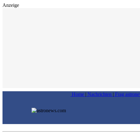
Anzeige
Home
|
Nachrichten
|
Frag astron