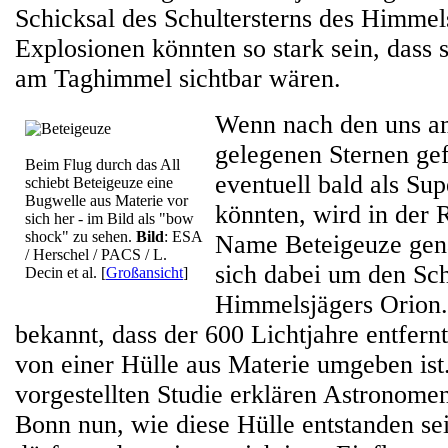
Schicksal des Schultersterns des Himmel
Explosionen könnten so stark sein, dass 
am Taghimmel sichtbar wären.
Wenn nach den uns a
gelegenen Sternen gef
Beim Flug durch das All
eventuell bald als Su
schiebt Beteigeuze eine
Bugwelle aus Materie vor
könnten, wird in der R
sich her - im Bild als "bow
shock" zu sehen.
Bild
: ESA
Name Beteigeuze gena
/ Herschel / PACS / L.
sich dabei um den Sch
Decin et al.
[
Großansicht
]
Himmelsjägers Orion. 
bekannt, dass der 600 Lichtjahre entfernt
von einer Hülle aus Materie umgeben ist. 
vorgestellten Studie erklären Astronomen
Bonn nun, wie diese Hülle entstanden sei