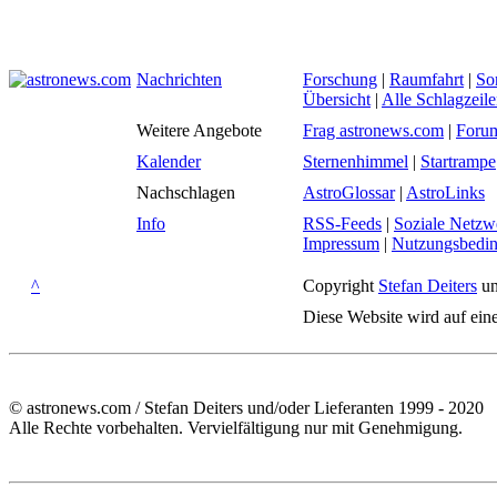
Nachrichten
Forschung
|
Raumfahrt
|
So
Übersicht
|
Alle Schlagzeil
Weitere Angebote
Frag astronews.com
|
Foru
Kalender
Sternenhimmel
|
Startrampe
Nachschlagen
AstroGlossar
|
AstroLinks
Info
RSS-Feeds
|
Soziale Netzw
Impressum
|
Nutzungsbedi
^
Copyright
Stefan Deiters
un
Diese Website wird auf ein
© astronews.com / Stefan Deiters und/oder Lieferanten 1999 - 2020
Alle Rechte vorbehalten. Vervielfältigung nur mit Genehmigung.