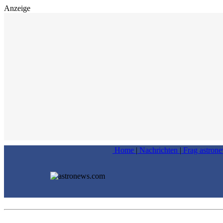
Anzeige
Home
|
Nachrichten
|
Frag astron