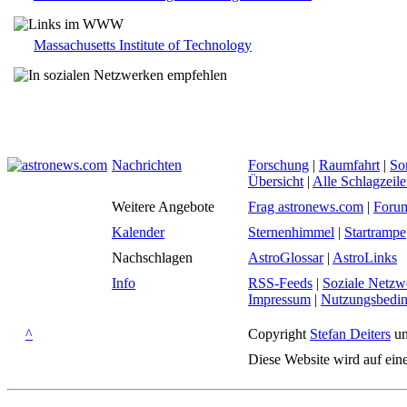
Massachusetts Institute of Technology
Nachrichten
Forschung
|
Raumfahrt
|
So
Übersicht
|
Alle Schlagzeil
Weitere Angebote
Frag astronews.com
|
Foru
Kalender
Sternenhimmel
|
Startrampe
Nachschlagen
AstroGlossar
|
AstroLinks
Info
RSS-Feeds
|
Soziale Netzw
Impressum
|
Nutzungsbedi
^
Copyright
Stefan Deiters
un
Diese Website wird auf ein