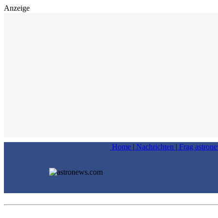
Anzeige
Home
|
Nachrichten
|
Frag astron