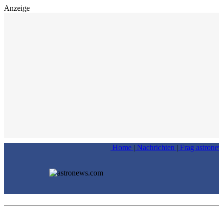
Anzeige
Home
|
Nachrichten
|
Frag astron