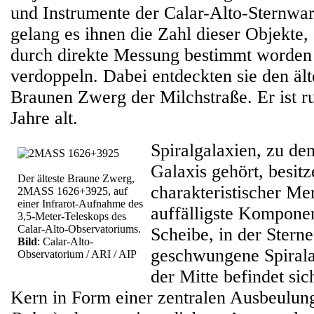
und Instrumente der Calar-Alto-Sternwar
gelang es ihnen die Zahl dieser Objekte,
durch direkte Messung bestimmt worden i
verdoppeln. Dabei entdeckten sie den äl
Braunen Zwerg der Milchstraße. Er ist r
Jahre alt.
Spiralgalaxien, zu de
Galaxis gehört, besit
Der älteste Braune Zwerg,
charakteristischer Me
2MASS 1626+3925, auf
einer Infrarot-Aufnahme des
auffälligste Komponen
3,5-Meter-Teleskops des
Calar-Alto-Observatoriums.
Scheibe, in der Stern
Bild
: Calar-Alto-
geschwungene Spirala
Observatorium / ARI / AIP
der Mitte befindet sic
Kern in Form einer zentralen Ausbeulun