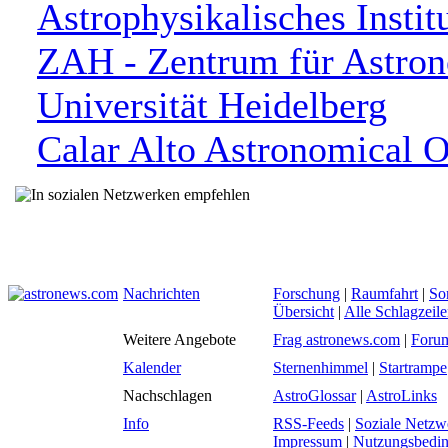
Astrophysikalisches Insti
ZAH - Zentrum für Astron
Universität Heidelberg
Calar Alto Astronomical O
Nachrichten
Forschung
|
Raumfahrt
|
So
Übersicht
|
Alle Schlagzeil
Weitere Angebote
Frag astronews.com
|
Foru
Kalender
Sternenhimmel
|
Startrampe
Nachschlagen
AstroGlossar
|
AstroLinks
Info
RSS-Feeds
|
Soziale Netzw
Impressum
|
Nutzungsbedi