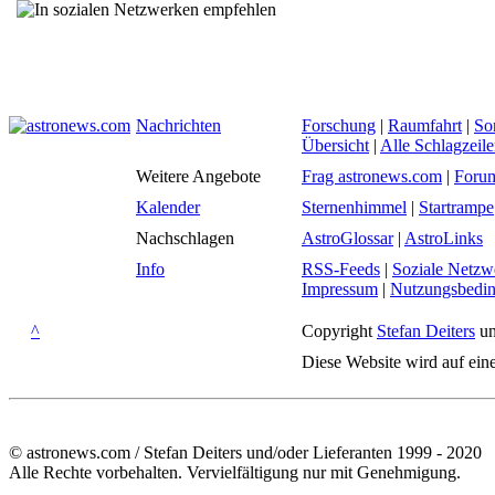
Nachrichten
Forschung
|
Raumfahrt
|
So
Übersicht
|
Alle Schlagzeil
Weitere Angebote
Frag astronews.com
|
Foru
Kalender
Sternenhimmel
|
Startrampe
Nachschlagen
AstroGlossar
|
AstroLinks
Info
RSS-Feeds
|
Soziale Netzw
Impressum
|
Nutzungsbedi
^
Copyright
Stefan Deiters
un
Diese Website wird auf ein
© astronews.com / Stefan Deiters und/oder Lieferanten 1999 - 2020
Alle Rechte vorbehalten. Vervielfältigung nur mit Genehmigung.