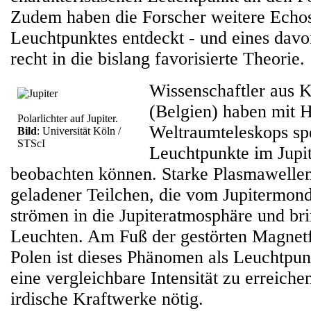
Zudem haben die Forscher weitere Echos
Leuchtpunktes entdeckt - und eines davon
recht in die bislang favorisierte Theorie.
Wissenschaftler aus K
(Belgien) haben mit H
Polarlichter auf Jupiter.
Weltraumteleskops sp
Bild
: Universität Köln /
STScI
Leuchtpunkte im Jupit
beobachten können. Starke Plasmawellen
geladener Teilchen, die vom Jupitermond
strömen in die Jupiteratmosphäre und br
Leuchten. Am Fuß der gestörten Magnetfe
Polen ist dieses Phänomen als Leuchtpu
eine vergleichbare Intensität zu erreich
irdische Kraftwerke nötig.