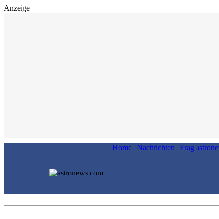
Anzeige
Home
|
Nachrichten
|
Frag astron