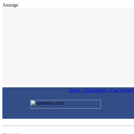
Anzeige
Home
|
Nachrichten
|
Frag astron