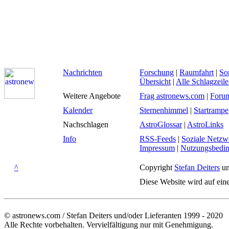
Nachrichten
Forschung
|
Raumfahrt
|
So
Übersicht
|
Alle Schlagzeil
Weitere Angebote
Frag astronews.com
|
Foru
Kalender
Sternenhimmel
|
Startrampe
Nachschlagen
AstroGlossar
|
AstroLinks
Info
RSS-Feeds
|
Soziale Netzw
Impressum
|
Nutzungsbedi
^
Copyright
Stefan Deiters
un
Diese Website wird auf ein
© astronews.com / Stefan Deiters und/oder Lieferanten 1999 - 2020
Alle Rechte vorbehalten. Vervielfältigung nur mit Genehmigung.