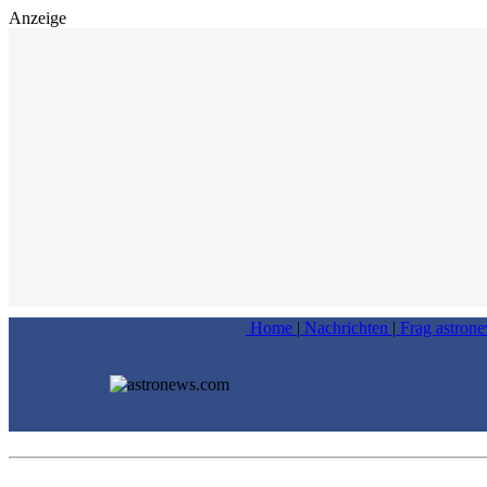
Anzeige
Home
|
Nachrichten
|
Frag astron