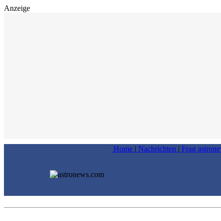
Anzeige
Home
|
Nachrichten
|
Frag astron