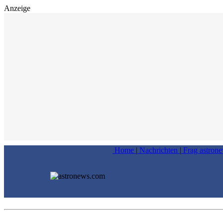
Anzeige
Home
|
Nachrichten
|
Frag astron