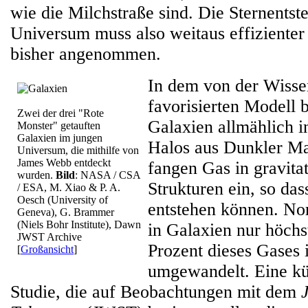
wie die Milchstraße sind. Die Sternents
Universum muss also weitaus effizienter
bisher angenommen.
In dem von der Wissen
favorisierten Modell b
Zwei der drei "Rote
Galaxien allmählich i
Monster" getauften
Galaxien im jungen
Halos aus Dunkler Ma
Universum, die mithilfe von
James Webb entdeckt
fangen Gas in gravita
wurden.
Bild
: NASA / CSA
Strukturen ein, so das
/ ESA, M. Xiao & P. A.
Oesch (University of
entstehen können. N
Geneva), G. Brammer
(Niels Bohr Institute), Dawn
in Galaxien nur höchs
JWST Archive
Prozent dieses Gases 
[
Großansicht
]
umgewandelt. Eine kür
Studie, die auf Beobachtungen mit dem