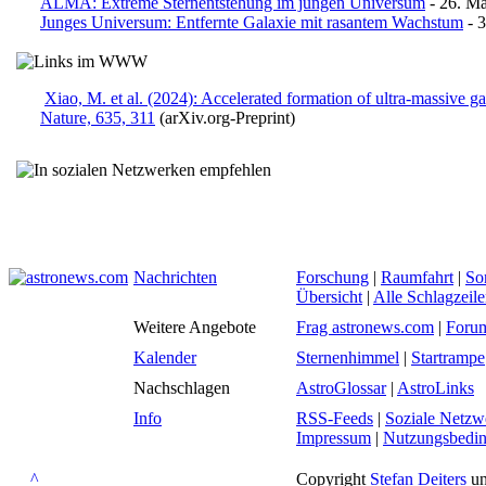
ALMA: Extreme Sternentstehung im jungen Universum
- 26. Ma
Junges Universum: Entfernte Galaxie mit rasantem Wachstum
- 3
Xiao, M. et al. (2024): Accelerated formation of ultra-massive gala
Nature, 635, 311
(arXiv.org-Preprint)
Nachrichten
Forschung
|
Raumfahrt
|
So
Übersicht
|
Alle Schlagzeil
Weitere Angebote
Frag astronews.com
|
Foru
Kalender
Sternenhimmel
|
Startrampe
Nachschlagen
AstroGlossar
|
AstroLinks
Info
RSS-Feeds
|
Soziale Netzw
Impressum
|
Nutzungsbedi
^
Copyright
Stefan Deiters
un