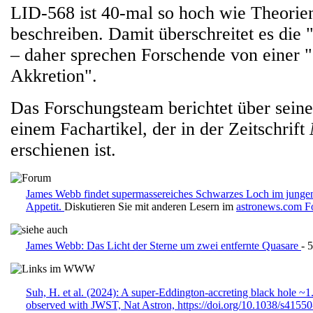
LID-568 ist 40-mal so hoch wie Theorie
beschreiben. Damit überschreitet es die
– daher sprechen Forschende von einer 
Akkretion".
Das Forschungsteam berichtet über seine
einem Fachartikel, der in der Zeitschrift
erschienen ist.
James Webb findet supermassereiches Schwarzes Loch im jung
Appetit.
Diskutieren Sie mit anderen Lesern im
astronews.com 
James Webb: Das Licht der Sterne um zwei entfernte Quasare
- 
Suh, H. et al. (2024): A super-Eddington-accreting black hole ~1
observed with JWST, Nat Astron, https://doi.org/10.1038/s4155