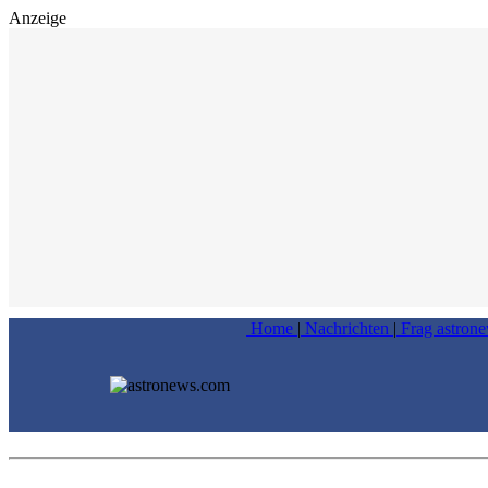
Anzeige
Home
|
Nachrichten
|
Frag astron