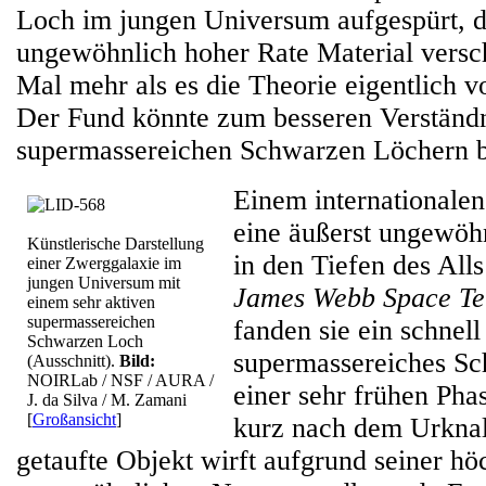
Loch im jungen Universum aufgespürt, d
ungewöhnlich hoher Rate Material versch
Mal mehr als es die Theorie eigentlich 
Der Fund könnte zum besseren Verständ
supermassereichen Schwarzen Löchern b
Einem internationalen
eine äußerst ungewöh
Künstlerische Darstellung
in den Tiefen des All
einer Zwerggalaxie im
jungen Universum mit
James Webb Space Te
einem sehr aktiven
supermassereichen
fanden sie ein schnel
Schwarzen Loch
supermassereiches Sc
(Ausschnitt).
Bild:
NOIRLab / NSF / AURA /
einer sehr frühen Ph
J. da Silva / M. Zamani
[
Großansicht
]
kurz nach dem Urkna
getaufte Objekt wirft aufgrund seiner hö