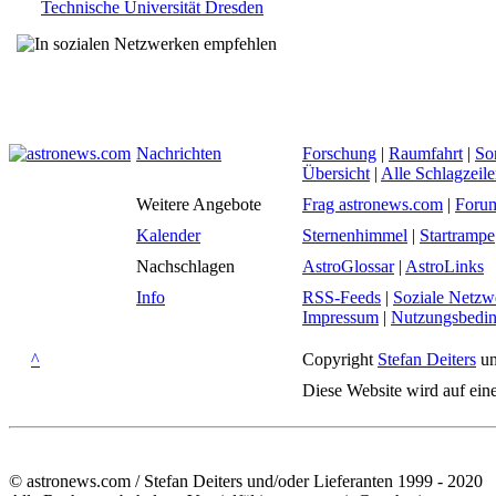
Technische Universität Dresden
Nachrichten
Forschung
|
Raumfahrt
|
So
Übersicht
|
Alle Schlagzeil
Weitere Angebote
Frag astronews.com
|
Foru
Kalender
Sternenhimmel
|
Startrampe
Nachschlagen
AstroGlossar
|
AstroLinks
Info
RSS-Feeds
|
Soziale Netzw
Impressum
|
Nutzungsbedi
^
Copyright
Stefan Deiters
un
Diese Website wird auf ein
© astronews.com / Stefan Deiters und/oder Lieferanten 1999 - 2020