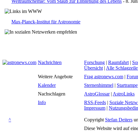
Weltraumchemie: Vom Staub zur Entstehung des Lebens
- 8. Jun
Max-Planck-Institut für Astronomie
Nachrichten
Forschung
|
Raumfahrt
|
So
Übersicht
|
Alle Schlagzeil
Weitere Angebote
Frag astronews.com
|
Foru
Kalender
Sternenhimmel
|
Startrampe
Nachschlagen
AstroGlossar
|
AstroLinks
Info
RSS-Feeds
|
Soziale Netzw
Impressum
|
Nutzungsbedi
^
Copyright
Stefan Deiters
un
Diese Website wird auf ein