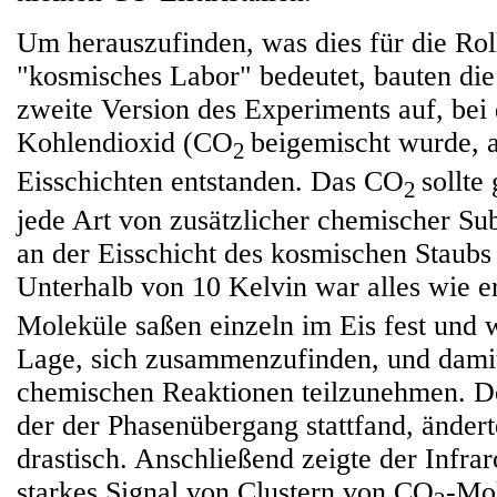
Um herauszufinden, was dies für die Rol
"kosmisches Labor" bedeutet, bauten die
zweite Version des Experiments auf, bei
Kohlendioxid (CO
beigemischt wurde, a
2
Eisschichten entstanden. Das CO
sollte
2
jede Art von zusätzlicher chemischer Sub
an der Eisschicht des kosmischen Staubs
Unterhalb von 10 Kelvin war alles wie e
Moleküle saßen einzeln im Eis fest und w
Lage, sich zusammenzufinden, und damit
chemischen Reaktionen teilzunehmen. Doc
der der Phasenübergang stattfand, änderte
drastisch. Anschließend zeigte der Infra
starkes Signal von Clustern von CO
-Mol