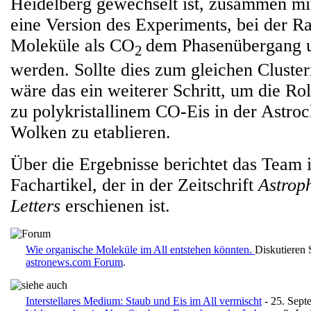
Heidelberg gewechselt ist, zusammen mi
eine Version des Experiments, bei der R
Moleküle als CO
dem Phasenübergang 
2
werden. Sollte dies zum gleichen Cluster
wäre das ein weiterer Schritt, um die Ro
zu polykristallinem CO-Eis in der Astroc
Wolken zu etablieren.
Über die Ergebnisse berichtet das Team 
Fachartikel, der in der Zeitschrift
Astrop
Letters
erschienen ist.
Wie organische Moleküle im All entstehen könnten.
Diskutieren 
astronews.com Forum
.
Interstellares Medium: Staub und Eis im All vermischt
- 25. Sept