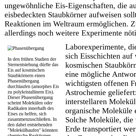
ungewöhnliche Eis-Eigenschaften, die a
eisbedeckten Staubkörner aufweisen soll
Reaktionen im Weltraum ermöglichen. Zu
allerdings noch weitere Experimente nöti
Laborexperimente, die
sich Eisschichten auf
In den frühen Stadien der
kosmischen Staubkörn
Sternentstehung dürfte das
Eis auf kosmischen
eine mögliche Antwort
Staubkörnern einen
Phasenübergang
wichtigsten offenen F
durchlaufen (amorphes Eis
Astrochemie geliefert
zu polykristallinem Eis).
Dieser Phasenübergang
interstellaren Molek
scheint Molekülen oder
Radikalen innerhalb des
organische Moleküle 
Eises zu helfen, sich
Solche Moleküle, die
zusammenzuschließen. In
den dabei entstehenden
Erde transportiert we
"Molekülhaufen" könnten
chemische Reaktionen