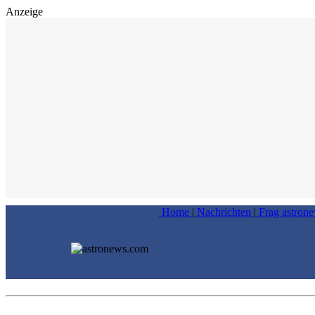
Anzeige
Home
|
Nachrichten
|
Frag astron