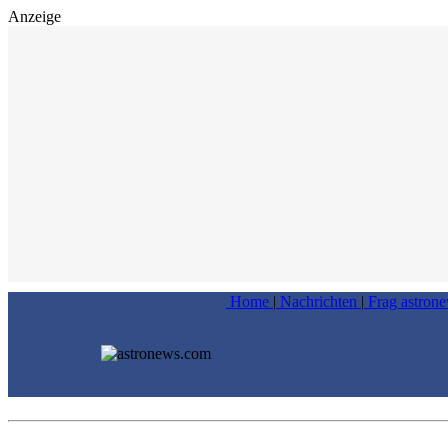
Anzeige
Home
|
Nachrichten
|
Frag astron