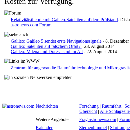
Kosten zur Verfügung.
Relativitätstheorie mit Galileo-Satelliten auf dem Prüfstand
. Disk
astronews.com Forum
.
Galileo: Galileo 5 sendet erste Navigationssignale
- 8. Dezember
Galileo: Satelliten auf falschem Orbit?
- 23. August 2014
Galileo: Milena und Doresa sind im All
- 22. August 2014
Zentrum für angewandte Raumfahrttechnologie und Mikrogravi
Nachrichten
Forschung
|
Raumfahrt
|
So
Übersicht
|
Alle Schlagzeil
Weitere Angebote
Frag astronews.com
|
Foru
Kalender
Sternenhimmel
|
Startrampe