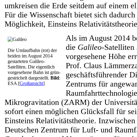
umkreisen die Erde seitdem auf einem ell
Für die Wissenschaft bietet sich dadurch
Möglichkeit, Einsteins Relativitätstheorie
Als im August 2014 b
die
Galileo
-Satelliten
Die Umlaufbahn (rot) der
vorgesehene Höhe err
beiden im August 2014
gestarteten Galileo-
Prof. Claus Lämmerza
Satelliten. Die eigentlich
vorgesehene Bahn ist grün-
geschäftsführender Di
gestrichelt dargestellt.
Bild
:
Zentrums für angewa
ESA
[
Großansicht
]
Raumfahrttechnologi
Mikrogravitation (ZARM) der Universitä
sofort einen möglichen Glücksfall für s
Einsteins Relativitätstheorie. Inzwischen
Deutschen Zentrum für Luft- und Raumf