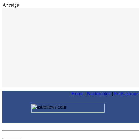
Anzeige
Home
|
Nachrichten
|
Frag astron