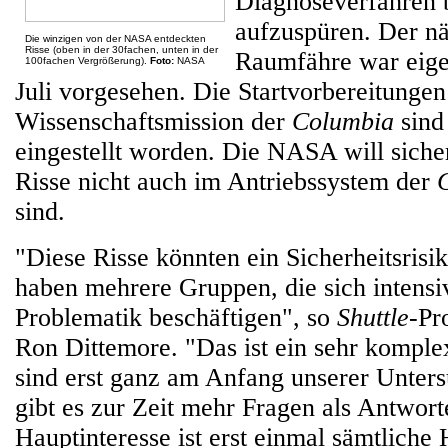
Diagnoseverfahren 
aufzuspüren. Der nä
Die winzigen von der NASA entdeckten
Risse (oben in der 30fachen, unten in der
Raumfähre war eigen
100fachen Vergrößerung).
Foto:
NASA
Juli vorgesehen. Die Startvorbereitungen
Wissenschaftsmission der
Columbia
sind
eingestellt worden. Die NASA will sicher
Risse nicht auch im Antriebssystem der
sind.
"Diese Risse könnten ein Sicherheitsrisik
haben mehrere Gruppen, die sich intensi
Problematik beschäftigen", so
Shuttle
-P
Ron Dittemore. "Das ist ein sehr kompl
sind erst ganz am Anfang unserer Unter
gibt es zur Zeit mehr Fragen als Antwor
Hauptinteresse ist erst einmal sämtliche