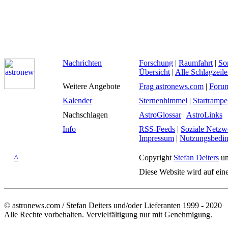
Nachrichten
Forschung
|
Raumfahrt
|
So
Übersicht
|
Alle Schlagzeil
Weitere Angebote
Frag astronews.com
|
Foru
Kalender
Sternenhimmel
|
Startrampe
Nachschlagen
AstroGlossar
|
AstroLinks
Info
RSS-Feeds
|
Soziale Netzw
Impressum
|
Nutzungsbedi
^
Copyright
Stefan Deiters
un
Diese Website wird auf ein
© astronews.com / Stefan Deiters und/oder Lieferanten 1999 - 2020
Alle Rechte vorbehalten. Vervielfältigung nur mit Genehmigung.