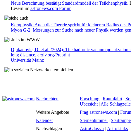
Neue Berechnung bestätigt Standardmodell der Teilchenphysik.
Lesern im
astronews.com Forum
.
Kernphysik: Auch die Theorie spricht für kleineren Radius des P
Myon G-2: Messungen zur Suche nach neuer Physik werden ge
Djukanovic, D. et al. (2024): The hadronic vacuum polarization 
long distance, arxiv.org-Preprint
Universität Mainz
Nachrichten
Forschung
|
Raumfahrt
|
So
Übersicht
|
Alle Schlagzeil
Weitere Angebote
Frag astronews.com
|
Foru
Kalender
Sternenhimmel
|
Startrampe
Nachschlagen
AstroGlossar
|
AstroLinks