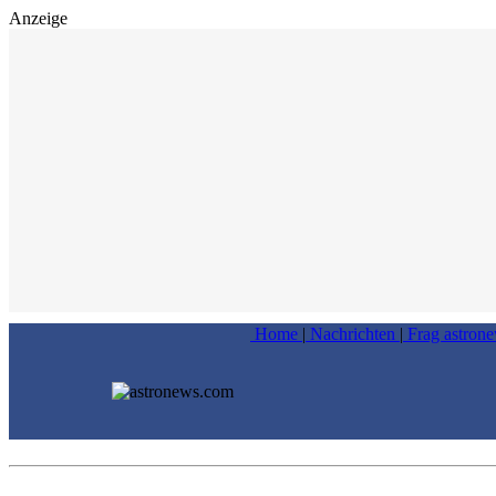
Anzeige
Home
|
Nachrichten
|
Frag astron