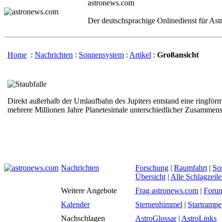
astronews.com
Der deutschsprachige Onlinedienst für As
Home
:
Nachrichten
:
Sonnensystem
:
Artikel
:
Großansicht
Direkt außerhalb der Umlaufbahn des Jupiters entstand eine ringför
mehrere Millionen Jahre Planetesimale unterschiedlicher Zusammen
Nachrichten
Forschung
|
Raumfahrt
|
So
Übersicht
|
Alle Schlagzeil
Weitere Angebote
Frag astronews.com
|
Foru
Kalender
Sternenhimmel
|
Startrampe
Nachschlagen
AstroGlossar
|
AstroLinks