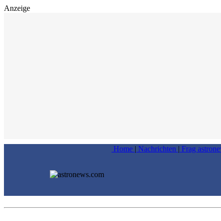
Anzeige
Home
|
Nachrichten
|
Frag astron