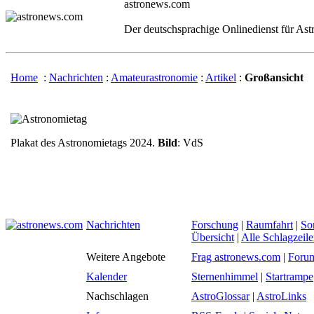
astronews.com
Der deutschsprachige Onlinedienst für As
Home
:
Nachrichten
:
Amateurastronomie
:
Artikel
:
Großansicht
Plakat des Astronomietags 2024.
Bild
: VdS
Nachrichten
Forschung
|
Raumfahrt
|
So
Übersicht
|
Alle Schlagzeil
Weitere Angebote
Frag astronews.com
|
Foru
Kalender
Sternenhimmel
|
Startrampe
Nachschlagen
AstroGlossar
|
AstroLinks