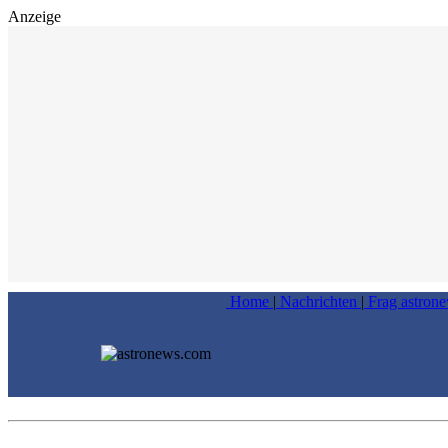
Anzeige
Home
|
Nachrichten
|
Frag astron