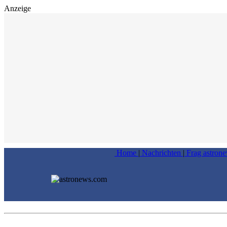
Anzeige
Home
|
Nachrichten
|
Frag astron