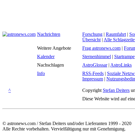
Nachrichten
Forschung
|
Raumfahrt
|
So
Übersicht
|
Alle Schlagzeil
Weitere Angebote
Frag astronews.com
|
Foru
Kalender
Sternenhimmel
|
Startrampe
Nachschlagen
AstroGlossar
|
AstroLinks
Info
RSS-Feeds
|
Soziale Netzw
Impressum
|
Nutzungsbedi
^
Copyright
Stefan Deiters
un
Diese Website wird auf ein
© astronews.com / Stefan Deiters und/oder Lieferanten 1999 - 2020
Alle Rechte vorbehalten. Vervielfältigung nur mit Genehmigung.