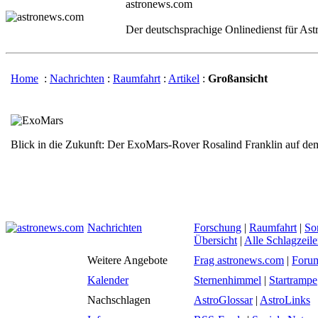
astronews.com
Der deutschsprachige Onlinedienst für As
Home
:
Nachrichten
:
Raumfahrt
:
Artikel
:
Großansicht
Blick in die Zukunft: Der ExoMars-Rover Rosalind Franklin auf d
Nachrichten
Forschung
|
Raumfahrt
|
So
Übersicht
|
Alle Schlagzeil
Weitere Angebote
Frag astronews.com
|
Foru
Kalender
Sternenhimmel
|
Startrampe
Nachschlagen
AstroGlossar
|
AstroLinks