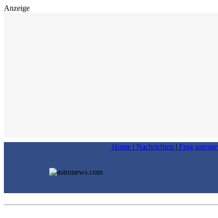
Anzeige
Home
|
Nachrichten
|
Frag astron