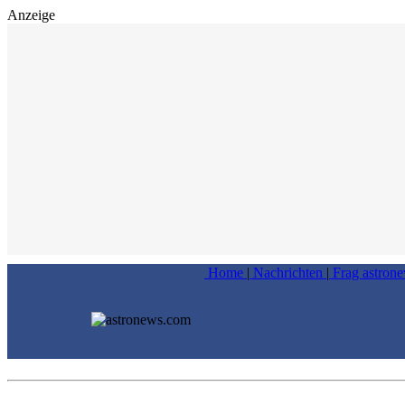
Anzeige
Home
|
Nachrichten
|
Frag astron