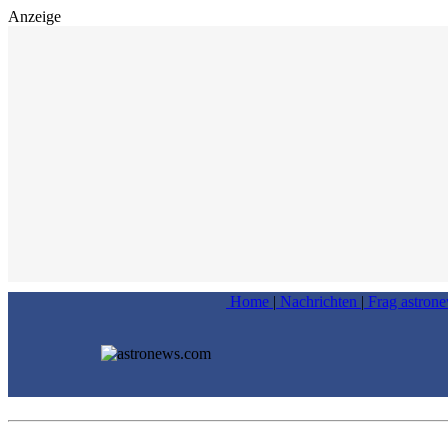
Anzeige
Home
|
Nachrichten
|
Frag astron