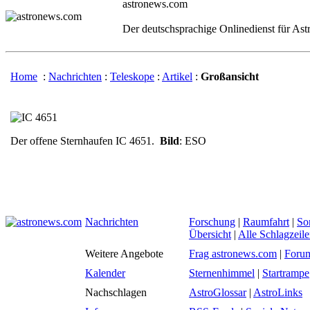
astronews.com
Der deutschsprachige Onlinedienst für As
Home
:
Nachrichten
:
Teleskope
:
Artikel
:
Großansicht
Der offene Sternhaufen IC 4651.
Bild
: ESO
Nachrichten
Forschung
|
Raumfahrt
|
So
Übersicht
|
Alle Schlagzeil
Weitere Angebote
Frag astronews.com
|
Foru
Kalender
Sternenhimmel
|
Startrampe
Nachschlagen
AstroGlossar
|
AstroLinks