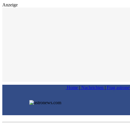
Anzeige
Home
|
Nachrichten
|
Frag astron