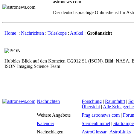
astronews.com
Der deutschsprachige Onlinedienst für As
Home
:
Nachrichten
:
Teleskope
:
Artikel
:
Großansicht
Hubbles Blick auf den Kometen C/2012 S1 (ISON).
Bild
: NASA, ES
ISON Imaging Science Team
Nachrichten
Forschung
|
Raumfahrt
|
So
Übersicht
|
Alle Schlagzeil
Weitere Angebote
Frag astronews.com
|
Foru
Kalender
Sternenhimmel
|
Startrampe
Nachschlagen
AstroGlossar
|
AstroLinks