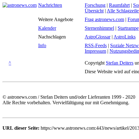
Nachrichten
Forschung
|
Raumfahrt
|
So
Übersicht
|
Alle Schlagzeil
Weitere Angebote
Frag astronews.com
|
Foru
Kalender
Sternenhimmel
|
Startrampe
Nachschlagen
AstroGlossar
|
AstroLinks
Info
RSS-Feeds
|
Soziale Netzw
Impressum
|
Nutzungsbedi
^
Copyright
Stefan Deiters
un
Diese Website wird auf ein
© astronews.com / Stefan Deiters und/oder Lieferanten 1999 - 2020
Alle Rechte vorbehalten. Vervielfältigung nur mit Genehmigung.
URL dieser Seite:
https://www.astronews.com:443/news/artikel/2013