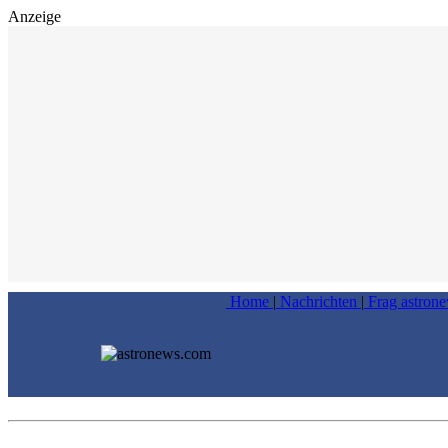
Anzeige
Home
|
Nachrichten
|
Frag astron