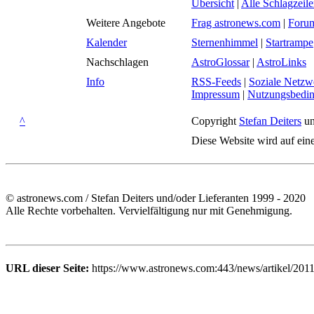
Übersicht
|
Alle Schlagzeil
Weitere Angebote
Frag astronews.com
|
Foru
Kalender
Sternenhimmel
|
Startrampe
Nachschlagen
AstroGlossar
|
AstroLinks
Info
RSS-Feeds
|
Soziale Netzw
Impressum
|
Nutzungsbedi
^
Copyright
Stefan Deiters
un
Diese Website wird auf ein
© astronews.com / Stefan Deiters und/oder Lieferanten 1999 - 2020
Alle Rechte vorbehalten. Vervielfältigung nur mit Genehmigung.
URL dieser Seite:
https://www.astronews.com:443/news/artikel/2011