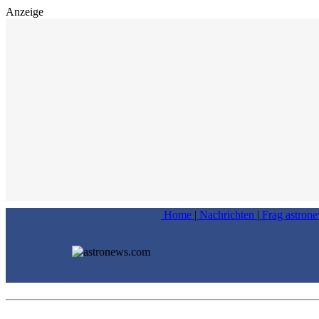
Anzeige
Home
|
Nachrichten
|
Frag astron