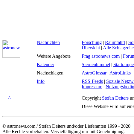
Nachrichten
Forschung
|
Raumfahrt
|
So
Übersicht
|
Alle Schlagzeil
Weitere Angebote
Frag astronews.com
|
Foru
Kalender
Sternenhimmel
|
Startrampe
Nachschlagen
AstroGlossar
|
AstroLinks
Info
RSS-Feeds
|
Soziale Netzw
Impressum
|
Nutzungsbedi
^
Copyright
Stefan Deiters
un
Diese Website wird auf ein
© astronews.com / Stefan Deiters und/oder Lieferanten 1999 - 2020
Alle Rechte vorbehalten. Vervielfältigung nur mit Genehmigung.