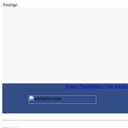
Anzeige
Home
|
Nachrichten
|
Frag astron