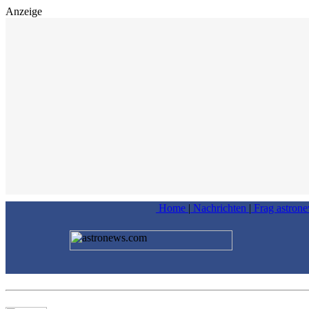
Anzeige
Home
|
Nachrichten
|
Frag astron