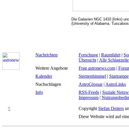
Die Galaxien NGC 1410 (links) u
(University of Alabama, Tuscaloos
Nachrichten
Forschung
|
Raumfahrt
|
So
Übersicht
|
Alle Schlagzeil
Weitere Angebote
Frag astronews.com
|
Foru
Kalender
Sternenhimmel
|
Startrampe
Nachschlagen
AstroGlossar
|
AstroLinks
Info
RSS-Feeds
|
Soziale Netzw
Impressum
|
Nutzungsbedi
^
Copyright
Stefan Deiters
un
Diese Website wird auf ein